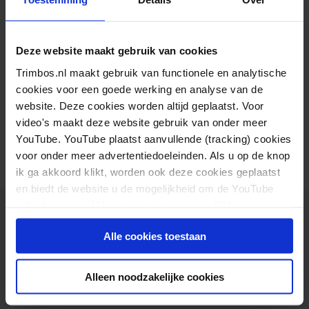
De concentratie van MDMA in het bloed bij
overleden personen is soms lager dan bij gebruikers
Deze website maakt gebruik van cookies
die met dezelfde concentratie...
Trimbos.nl maakt gebruik van functionele en analytische
cookies voor een goede werking en analyse van de
Lees verder
website. Deze cookies worden altijd geplaatst. Voor
video's maakt deze website gebruik van onder meer
YouTube. YouTube plaatst aanvullende (tracking) cookies
voor onder meer advertentiedoeleinden. Als u op de knop
ik ga akkoord klikt, worden ook deze cookies geplaatst
en biedt de website u de mogelijkheid om de YouTube
video's te zien. U kunt uw toestemming altijd weer
intrekken.
Alle cookies toestaan
Het Trimbos-instituut is een onafhankelijk,
Alleen noodzakelijke cookies
wetenschappelijk kennisinstituut voor mentale