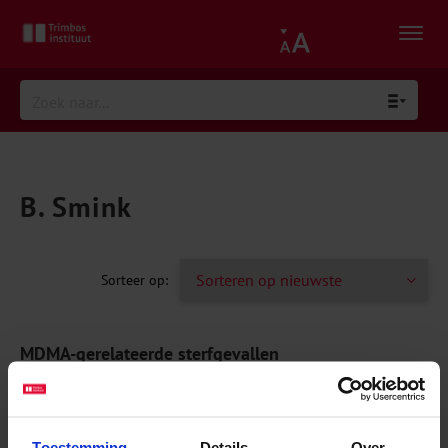
B. Smink
MDMA-gerelateerde sterfgevallen
onderzocht door het Nederlands Forensisch Insti...
RAPPORTEN
Toestemming
Details
Over