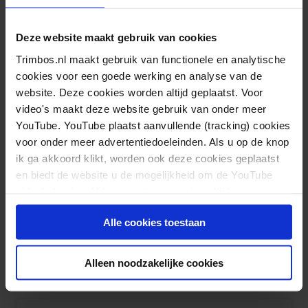
Voornaam
Deze website maakt gebruik van cookies
Trimbos.nl maakt gebruik van functionele en analytische
cookies voor een goede werking en analyse van de
Tussenvoegsel
website. Deze cookies worden altijd geplaatst. Voor
video's maakt deze website gebruik van onder meer
YouTube. YouTube plaatst aanvullende (tracking) cookies
voor onder meer advertentiedoeleinden. Als u op de knop
ik ga akkoord klikt, worden ook deze cookies geplaatst
Achternaam
en biedt de website u de mogelijkheid om de YouTube
video's te zien. U kunt uw toestemming altijd weer
Functie
(Vereist)
intrekken.
Alle cookies toestaan
Alleen noodzakelijke cookies
Organisatie
(Vereist)