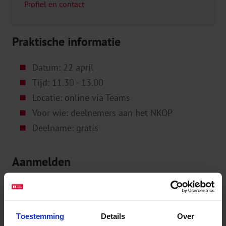
Profiel en contact
Praktische informatie
Datum: 22 april
Tijd: 11.30 - 13.00
Locatie: online via Teams
Voor wie: deelnemers aan het NKOP
Deelname: gratis
Aanmelden
Naam
(Vereist)
Toestemming
Details
Over