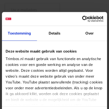
Inschrijven
Toestemming
Details
Over
Deze website maakt gebruik van cookies
Trimbos.nl maakt gebruik van functionele en analytische
cookies voor een goede werking en analyse van de
website. Deze cookies worden altijd geplaatst. Voor
Wat mensen niet weten als ze cannabis eten
video's maakt deze website gebruik van onder meer
Lees meer
YouTube. YouTube plaatst aanvullende (tracking) cookies
voor onder meer advertentiedoeleinden. Als u op de knop
ik ga akkoord klikt, worden ook deze cookies geplaatst
en biedt de website u de mogelijkheid om de YouTube
video's te zien. U kunt uw toestemming altijd weer