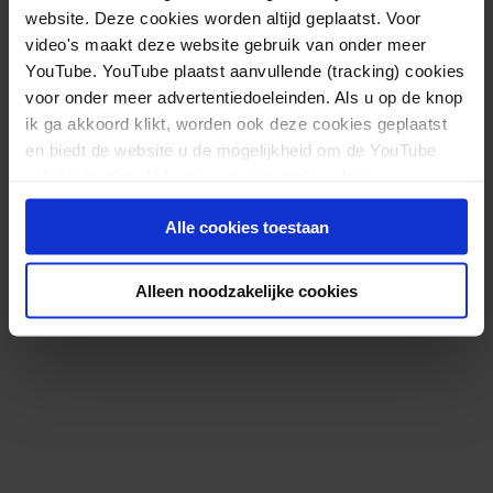
website. Deze cookies worden altijd geplaatst. Voor
video's maakt deze website gebruik van onder meer
YouTube. YouTube plaatst aanvullende (tracking) cookies
voor onder meer advertentiedoeleinden. Als u op de knop
ik ga akkoord klikt, worden ook deze cookies geplaatst
en biedt de website u de mogelijkheid om de YouTube
video's te zien. U kunt uw toestemming altijd weer
Afgeronde pilot van het ‘Buitenshuisproject’
intrekken.
helpt kinderen in een onveilige thuissituatie
Alle cookies toestaan
Lees meer
Alleen noodzakelijke cookies