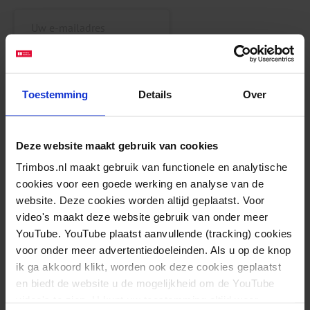
Inschrijven
Toestemming
Details
Over
Deze website maakt gebruik van cookies
Trimbos.nl maakt gebruik van functionele en analytische
cookies voor een goede werking en analyse van de
website. Deze cookies worden altijd geplaatst. Voor
Betrek jongeren voor effectieve drugspreventie
video's maakt deze website gebruik van onder meer
Lees meer
YouTube. YouTube plaatst aanvullende (tracking) cookies
voor onder meer advertentiedoeleinden. Als u op de knop
ik ga akkoord klikt, worden ook deze cookies geplaatst
en biedt de website u de mogelijkheid om de YouTube
video's te zien. U kunt uw toestemming altijd weer