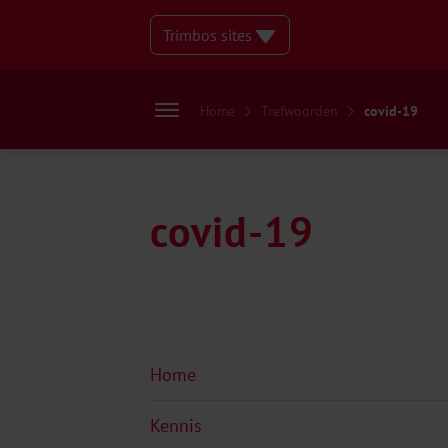
Trimbos sites
Home
Trefwoorden
covid-19
covid-19
Home
Kennis