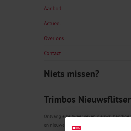
Aanbod
Actueel
Over ons
Contact
Niets missen?
Trimbos Nieuwsflitse
Ontvang elke twee weken nieuws, handige 
en nieuwe publicaties van het Trimbos-