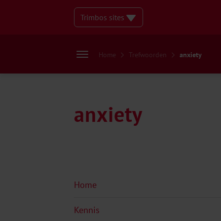
Trimbos sites
Home
Trefwoorden
anxiety
anxiety
Home
Kennis