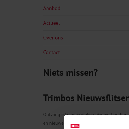
Aanbod
Actueel
Over ons
Contact
Niets missen?
Trimbos Nieuwsflitse
Ontvang elke twee weken nieuws, handige 
en nieuwe publicaties van het Trimbos-