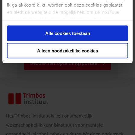
bezoek de webwinkel
ik ga akkoord klikt, worden ook deze cookies geplaatst
en biedt de website u de mogelijkheid om de YouTube
video's te zien. U kunt uw toestemming altijd weer
Op zoek naar een training?
intrekken.
Alle cookies toestaan
of e-learning?
Alleen noodzakelijke cookies
bezoek het opleidingsportaal
Het Trimbos-instituut is een onafhankelijk,
wetenschappelijk kennisinstituut voor mentale
gezondheid, alcohol, tabak en drugs. We doen onderzoek,