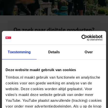
Op zoek naar digitale producten?
Bijvoorbeeld factsheets of rapporten?
Toestemming
Details
Over
bezoek de kennisbank
Deze website maakt gebruik van cookies
Trimbos.nl maakt gebruik van functionele en analytische
Op zoek naar fysieke producten?
cookies voor een goede werking en analyse van de
website. Deze cookies worden altijd geplaatst. Voor
Bijvoorbeeld campagne of cursusmateriaal?
video's maakt deze website gebruik van onder meer
YouTube. YouTube plaatst aanvullende (tracking) cookies
voor onder meer advertentiedoeleinden. Als u op de knop