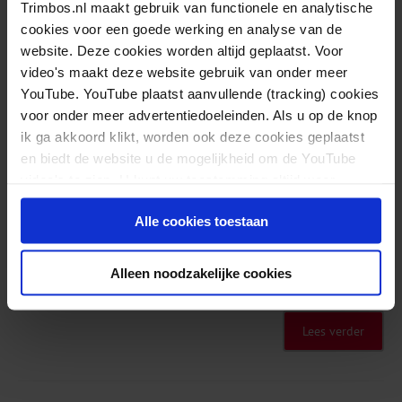
Trimbos.nl maakt gebruik van functionele en analytische
Lees verder
cookies voor een goede werking en analyse van de
website. Deze cookies worden altijd geplaatst. Voor
video's maakt deze website gebruik van onder meer
YouTube. YouTube plaatst aanvullende (tracking) cookies
voor onder meer advertentiedoeleinden. Als u op de knop
GHB-problematiek in de regio Holland
ik ga akkoord klikt, worden ook deze cookies geplaatst
Rijnland
en biedt de website u de mogelijkheid om de YouTube
video's te zien. U kunt uw toestemming altijd weer
RAPPORTEN
intrekken.
Op verzoek van de regio Holland Rijnland bracht het
Alle cookies toestaan
Trimbos-instituut de aard en omvang van de GHB-
problematiek in kaart. De...
Alleen noodzakelijke cookies
Lees verder