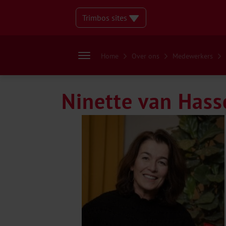
Trimbos sites
Home
Over ons
Medewerkers
Ninette van Hass