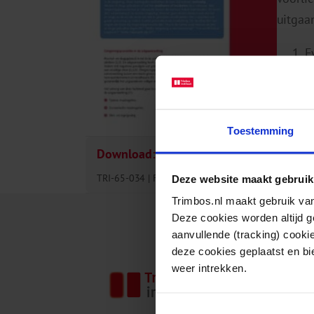
uitgaa
F
E
W
Toestemming
Download:
TRI-65-034
Factsheets
Alcohol, Drugs
06-10-2
Deze website maakt gebruik
Trimbos.nl maakt gebruik van
Deze cookies worden altijd 
aanvullende (tracking) cooki
deze cookies geplaatst en bi
weer intrekken.
Het Tri
gezondh