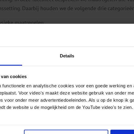
nssetting. Daarbij houden we de volgende drie categorieën
ysieke maatregelen
conomische maatregelen
et- en regelgeving.
Details
Factsheet Omgevingspreventie in het uitgaansleven
025
pdf
4 pagina's
 van cookies
 functionele en analytische cookies voor een goede werking en 
geplaatst. Voor video's maakt deze website gebruik van onder m
es voor onder meer advertentiedoeleinden. Als u op de knop ik g
edt de website u de mogelijkheid om de YouTube video's te zien.
mbos-instituut is een onafhankelijk, wetenschappelijk ken
eid, alcohol, tabak en drugs. We doen onderzoek, verspr