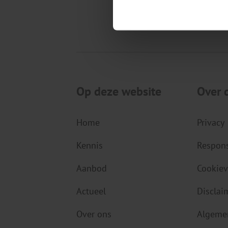
kennis,
die van
Op deze website
Over 
Home
Privacy
Kennis
Respons
Aanbod
Cookiev
Actueel
Disclai
Over ons
Algeme