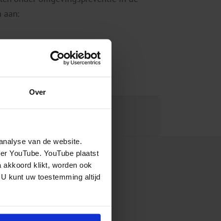
 aan:
Over
analyse van de website.
eer YouTube. YouTube plaatst
a akkoord klikt, worden ook
 U kunt uw toestemming altijd
nisinstituut voor mentale
eiden en implementeren onze