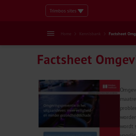
Trimbos sites
Home
Kennisbank
Factsheet Omge
Factsheet Omgevi
Omgevi
maatre
proble
worden
wordt 
voorli