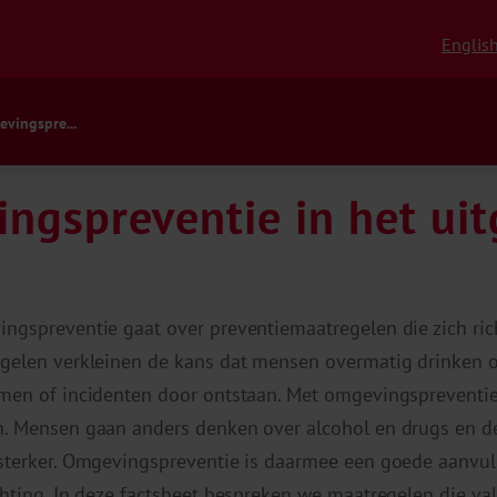
Englis
vingspre...
ngspreventie in het ui
ngspreventie gaat over preventiemaatregelen die zich ric
gelen verkleinen de kans dat mensen overmatig drinken of
men of incidenten door ontstaan. Met omgevingspreventi
. Mensen gaan anders denken over alcohol en drugs en de
sterker. Omgevingspreventie is daarmee een goede aanvull
chting. In deze factsheet bespreken we maatregelen die v