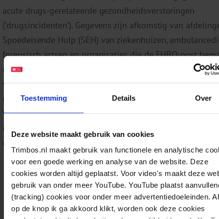
acute drugs-gerelateerde gezondheidsverstoringen
(‘drugsincidenten’). Gegevens zijn afkomstig van afdeling
Spoedeisende Hulp (SEH) van ziekenhuizen, ambulancedi
forensisch artsen en organisaties die de EHBO-post be
op grootschalige evenementen en (dance) feesten in
verschillende delen van het land. Als aanvullende bron 
gegevens gebruikt van het Letsel Informatie Systeem (LIS
Toestemming
Details
Over
VeiligheidNL. Dankzij de verschillende bronnen ontstaat 
indicatief beeld van de acute problemen die zich voordo
Deze website maakt gebruik van cookies
drugsgebruik, zonder dat alle incidenten worden geregist
Trimbos.nl maakt gebruik van functionele en analytische coo
voor een goede werking en analyse van de website. Deze
Download:
Monitor Drugsincidenten Jaarrapportage 2024
cookies worden altijd geplaatst. Voor video's maakt deze we
gebruik van onder meer YouTube. YouTube plaatst aanvullen
TRI-41-031
Rapporten
Drugs
13-05-2026
pdf
(tracking) cookies voor onder meer advertentiedoeleinden. A
S. van Winkel, N. Hutten, B. Salar, S. Noach, H. Valkenberg, M. van Laar
op de knop ik ga akkoord klikt, worden ook deze cookies
en L. Smit-Rigter