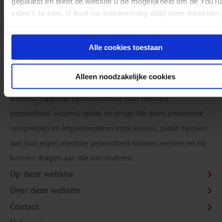
geplaatst en biedt de website u de mogelijkheid om de YouT
98 pagina's
video's te zien. U kunt uw toestemming altijd weer intrekken.
Alle cookies toestaan
Alleen noodzakelijke cookies
Het Trimbos-instituut is een onafhankelijk,
wetenschappelijk kennisinstituut voor mentale
gezondheid, alcohol, tabak en drugs. We doen onderzoek,
verspreiden en implementeren onze kennis, zodat mensen
aan hun eigen mentale gezondheid kunnen werken en bij
kunnen dragen aan die van anderen.
Op deze website
Over deze website
Contact