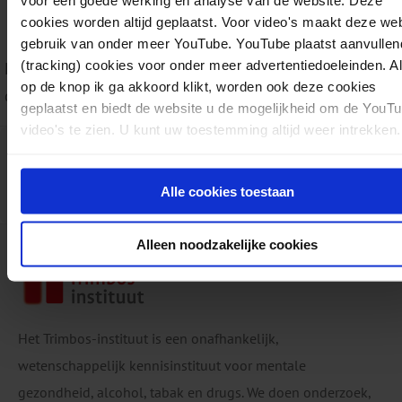
cookies worden altijd geplaatst. Voor video's maakt deze we
E-learning Alcohol, drugs, medicijnen en werk
gebruik van onder meer YouTube. YouTube plaatst aanvullen
(tracking) cookies voor onder meer advertentiedoeleinden. A
Lees meer over
Alcohol-, drugs- en medicijnen en werk
in 
op de knop ik ga akkoord klikt, worden ook deze cookies
dossier.
geplaatst en biedt de website u de mogelijkheid om de YouT
video's te zien. U kunt uw toestemming altijd weer intrekken.
Download:
Handreiking Alcohol-, drugs- e
PM0567
Handreikingen
Alcohol, Drugs
11-06-2026
pdf
Alle cookies toestaan
Maddy Blokland, Linda van Engelen
39 pagina's
Alleen noodzakelijke cookies
Het Trimbos-instituut is een onafhankelijk,
wetenschappelijk kennisinstituut voor mentale
gezondheid, alcohol, tabak en drugs. We doen onderzoek,