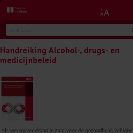
Handreiking Alcohol-, drugs- en
medicijnbeleid
Als werkgever draag je zorg voor de gezondheid, veilighe