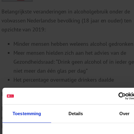
Belangrijkste veranderingen in alcoholgebruik onder de
volwassen Nederlandse bevolking (18 jaar en ouder) ten
opzichte van 2019:
Minder mensen hebben weleens alcohol gedronken
Meer mensen hielden zich aan het advies van de
Gezondheidsraad: “Drink geen alcohol of in ieder ge
niet meer dan één glas per dag”
Het percentage overmatige drinkers daalde
Effect van COVID-19 en de coronamaatregelen
Het jaar 2020 stond grotendeels in het teken van de
Toestemming
Details
Over
coronacrisis en de coronamaatregelen, die een effect ku
hebben gehad op het alcoholgebruik. Zo was de horeca l