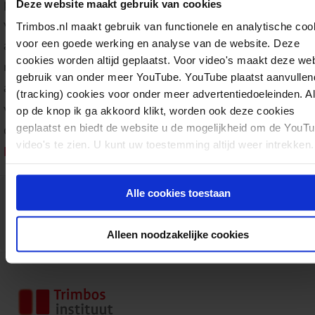
perioden gesloten voor consumptie op locatie. In hoever
Deze website maakt gebruik van cookies
veranderingen in alcoholgebruik in 2020 toe te schrijven 
Trimbos.nl maakt gebruik van functionele en analytische coo
voor een goede werking en analyse van de website. Deze
aan deze maatregelen, is echter onduidelijk. Daarnaast za
cookies worden altijd geplaatst. Voor video's maakt deze we
moeten blijken of de in 2020 geobserveerde verandering
gebruik van onder meer YouTube. YouTube plaatst aanvullen
alcoholgebruik blijvend zijn. Voor een uitgebreidere besp
(tracking) cookies voor onder meer advertentiedoeleinden. A
van mogelijke effecten van de coronamaatregelen zie het
op de knop ik ga akkoord klikt, worden ook deze cookies
geplaatst en biedt de website u de mogelijkheid om de YouT
dossier
Alcohol en het coronavirus (COVID-19) van het
video's te zien. U kunt uw toestemming altijd weer intrekken.
Expertisecentrum Alcohol
.
Download:
Alcoholgebruik in Nederland – Kerncijfers 2020
Alle cookies toestaan
INF110
Infographics
Alcohol
06-10-2025
pdf
C. de Jong, M. Tuith
Alleen noodzakelijke cookies
2 pagina's