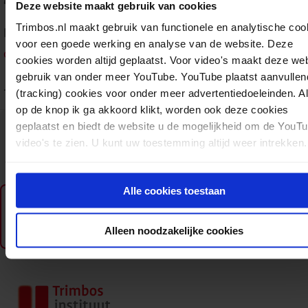
Deze website maakt gebruik van cookies
Trimbos.nl maakt gebruik van functionele en analytische coo
Bekijk alle verhalen en de beschikbare vertalingen op
de
voor een goede werking en analyse van de website. Deze
overzichtspagina
.
cookies worden altijd geplaatst. Voor video's maakt deze we
gebruik van onder meer YouTube. YouTube plaatst aanvullen
.
(tracking) cookies voor onder meer advertentiedoeleinden. A
op de knop ik ga akkoord klikt, worden ook deze cookies
Download:
Beeldverhaal ‘Hulp bij stoppen met roken’ voor zwangere vrouwen en partners , Engels
geplaatst en biedt de website u de mogelijkheid om de YouT
video's te zien. U kunt uw toestemming altijd weer intrekken.
PM0846
Folders en brochures
Tabak
06-10-2025
pdf
Pharos
32 pagina's
Alle cookies toestaan
Ook verkrijgbaar als fysiek exemplaar
Bezoek de webwinkel
Alleen noodzakelijke cookies