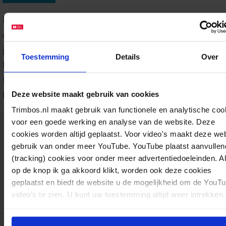
Mensen met psychische klachten roken zo’n anderhalf kee
dan mensen zonder deze klachten. Hoe komt dit? Waarom
juist wel waardevol om als zorgverlener roken met hen t
Toestemming
Details
Over
bespreken? En hoe bespreekt u als zorgverlener dit onde
In deze factsheet zetten we de wetenschappelijke literatu
hierover op een rij.
Deze website maakt gebruik van cookies
Trimbos.nl maakt gebruik van functionele en analytische coo
voor een goede werking en analyse van de website. Deze
Download:
Roken en veelvoorkomende psychis
cookies worden altijd geplaatst. Voor video's maakt deze we
AF2116
Factsheets
Tabak
06-10-2025
pdf
gebruik van onder meer YouTube. YouTube plaatst aanvullen
B. Hipple Walters, G. Geuke, I. Kramer, M. Willemsen
12 pagina's
(tracking) cookies voor onder meer advertentiedoeleinden. A
op de knop ik ga akkoord klikt, worden ook deze cookies
geplaatst en biedt de website u de mogelijkheid om de YouT
video's te zien. U kunt uw toestemming altijd weer intrekken.