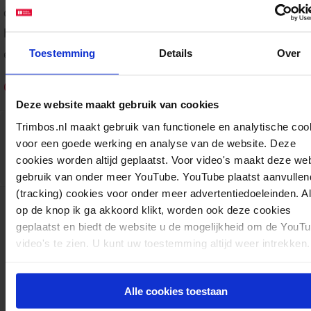
depressie is, wat hiervoor risicofactoren zijn en hoe je di
herkennen. Daarnaast staan er tips in om grip te krijgen 
emoties en naar meer mentale balans toe te werken.
Toestemming
Details
Over
Ook beschikbaar in het Engels
.
Deze website maakt gebruik van cookies
Download:
Folder ‘Waar is de roze wolk’
Trimbos.nl maakt gebruik van functionele en analytische coo
voor een goede werking en analyse van de website. Deze
AF2046
Factsheets
Mentale gezondheid & Preventie
08-12-2025
cookies worden altijd geplaatst. Voor video's maakt deze we
pdf
5 pagina's
gebruik van onder meer YouTube. YouTube plaatst aanvullen
(tracking) cookies voor onder meer advertentiedoeleinden. A
op de knop ik ga akkoord klikt, worden ook deze cookies
geplaatst en biedt de website u de mogelijkheid om de YouT
video's te zien. U kunt uw toestemming altijd weer intrekken.
Het Trimbos-instituut is een onafhankelijk,
Alle cookies toestaan
wetenschappelijk kennisinstituut voor mentale