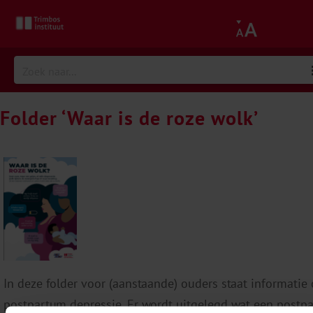
Folder ‘Waar is de roze wolk’
In deze folder voor (aanstaande) ouders staat informatie 
postpartum depressie. Er wordt uitgelegd wat een postp