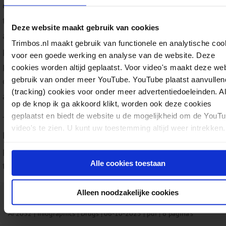
checking service. The Monitor Drug-related Incidents (MD
the Dutch Poisons Information Centre (DPIC) share data 
Deze website maakt gebruik van cookies
adverse health-related events related to the use of new
Trimbos.nl maakt gebruik van functionele en analytische coo
psychoactive substances. Additional information about 
voor een goede werking en analyse van de website. Deze
psychoactive substances being used in the Netherlands is
cookies worden altijd geplaatst. Voor video's maakt deze we
gebruik van onder meer YouTube. YouTube plaatst aanvullen
collected from pre-selected online consumer discussion 
(tracking) cookies voor onder meer advertentiedoeleinden. A
about drugs.
op de knop ik ga akkoord klikt, worden ook deze cookies
geplaatst en biedt de website u de mogelijkheid om de YouT
Together, the information from the Reporting Desk for N
video's te zien. U kunt uw toestemming altijd weer intrekken.
Drugs gives an indication of the situation regarding new
psychoactive substances being present in the Netherland
Alle cookies toestaan
the illicit drug market.
Alleen noodzakelijke cookies
Download:
Reporting Desk for New Drugs – A
AF2032
Infographics
Drugs
06-10-2025
pdf
6 pagina's