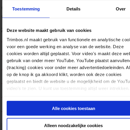
gestelde hypothesen en de verschillende aanbevelingen 
Toestemming
Details
Over
doorontwikkeling.
Zie ook:
Deze website maakt gebruik van cookies
Trimbos.nl maakt gebruik van functionele en analytische coo
Take it personal! Casestudie #1
(huidig product)
voor een goede werking en analyse van de website. Deze
cookies worden altijd geplaatst. Voor video's maakt deze we
Take it personal! Casestudie #2
gebruik van onder meer YouTube. YouTube plaatst aanvullen
(tracking) cookies voor onder meer advertentiedoeleinden. A
Take it personal! Casestudie #3
op de knop ik ga akkoord klikt, worden ook deze cookies
geplaatst en biedt de website u de mogelijkheid om de YouT
Take it personal! Casestudie #4
video's te zien. U kunt uw toestemming altijd weer intrekken.
Take it personal! Casestudie #5
Alle cookies toestaan
Take it personal! Casestudie #6
Alleen noodzakelijke cookies