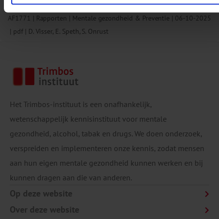
Download:
Take it Personal
AF1771
Rapporten
Mentale gezondheid & Preventie
06-10-2025
pdf
D. Visser, E. Speth, S. Onrust
Het Trimbos-instituut is een onafhankelijk,
wetenschappelijk kennisinstituut voor mentale
gezondheid, alcohol, tabak en drugs. We doen onderzoek,
verspreiden en implementeren onze kennis, zodat mensen
aan hun eigen mentale gezondheid kunnen werken en bij
kunnen dragen aan die van anderen.
Op deze website
Over deze website