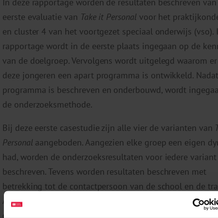
In deze rapportage worden de resultaten beschreven van
eerste evaluatie van
Take it Personal
voor het praktijkond
en cluster 4 van het voortgezet speciaal onderwijs (vso). 
rapportage wordt in de eerste plaats ingegaan op de ke
van de doelgroep. Vervolgens wordt uitgelegd waarom er
deze jongeren een apart programma is ontwikkeld. Nadat
programma is beschreven en onderbouwd, wordt ingega
de onderzoeksmethode.
Bij deze eerste casestudie zijn alle vier de varianten van
Personal
aangeboden. Aangezien elke groep een eigen d
had, worden de onderzoeksresultaten voor iedere variant
beschreven. Tevens worden resultaten beschreven met
betrekking tot de contactpersoon van de school en de tra
Afsluitende worden de getrokken conclusies beschreven. 
omvat de belangrijkste bevindingen, ondersteuning voor