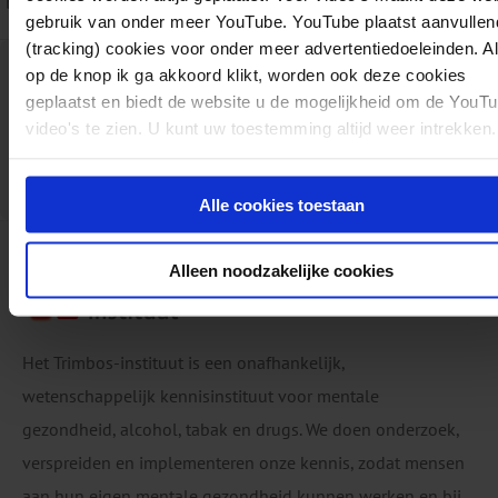
bevindingen verwijzen wij graag naar het volledige rappo
gebruik van onder meer YouTube. YouTube plaatst aanvullen
(tracking) cookies voor onder meer advertentiedoeleinden. A
Download:
Factsheet Effectiviteit van stoppen-met-r
op de knop ik ga akkoord klikt, worden ook deze cookies
geplaatst en biedt de website u de mogelijkheid om de YouT
AF1455
Factsheets
Tabak
06-10-2025
pdf
video's te zien. U kunt uw toestemming altijd weer intrekken.
L. Springvloet, M. Kleinjan, M. van Laar, P. Hopman, S. de Josselin de
Jong
8 pagina's
Alle cookies toestaan
Alleen noodzakelijke cookies
Het Trimbos-instituut is een onafhankelijk,
wetenschappelijk kennisinstituut voor mentale
gezondheid, alcohol, tabak en drugs. We doen onderzoek,
verspreiden en implementeren onze kennis, zodat mensen
aan hun eigen mentale gezondheid kunnen werken en bij