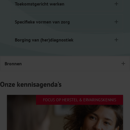
Toekomstgericht werken
Uit
Specifieke vormen van zorg
Uit
Borging van (her)diagnostiek
Uit
Bronnen
U
Onze kennisagenda's
FOCUS OP HERSTEL & ERVARINGSKENNIS