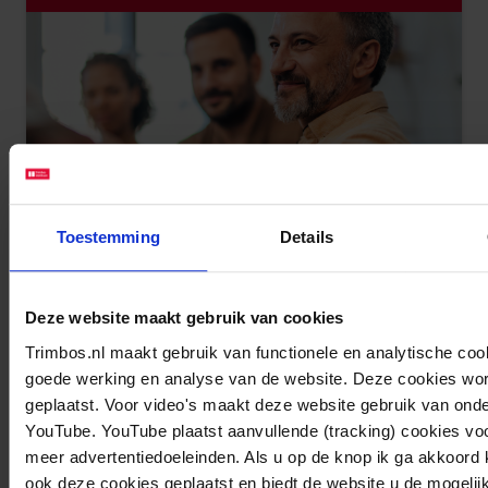
Toestemming
Details
Het goed begrijpen van problemen en
Deze website maakt gebruik van cookies
ondersteuningsbehoeften is een voorwaarde
Trimbos.nl maakt gebruik van functionele en analytische coo
om te kunnen werken aan herstel. Door goede
goede werking en analyse van de website. Deze cookies word
(her)diagnostiek kunnen hulpverleners beter
geplaatst. Voor video's maakt deze website gebruik van ond
aansluiten bij wat iemand nodig heeft.
YouTube. YouTube plaatst aanvullende (tracking) cookies vo
meer advertentiedoeleinden. Als u op de knop ik ga akkoord k
Lees meer
ook deze cookies geplaatst en biedt de website u de mogelij