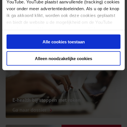
YouTube. YouTube plaatst aanvullende (tracking) cookies
voor onder meer advertentiedoeleinden. Als u op de knop
ik ga akkoord klikt, worden ook deze cookies geplaatst
Hulp bieden bij stoppen met roken
en biedt de website u de mogelijkheid om de YouTube
video's te zien. U kunt uw toestemming altijd weer
Ga naar dossier
intrekken.
Alle cookies toestaan
ONLINE HULP
Alleen noodzakelijke cookies
E-health bij stoppen met roken
Ga naar dossier