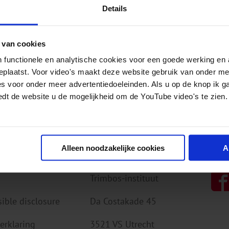
Details
mbos-instituut is een onafhankelijk, wetenschappelijk ken
eid, alcohol, tabak en drugs. We doen onderzoek, verspr
 van cookies
 zodat mensen aan hun eigen mentale gezondheid kunnen
 functionele en analytische cookies voor een goede werking en 
 anderen.
geplaatst. Voor video's maakt deze website gebruik van onder m
es voor onder meer advertentiedoeleinden. Als u op de knop ik g
edt de website u de mogelijkheid om de YouTube video's te zien.
deze website
Contact
Vol
Alleen noodzakelijke cookies
A
Trimbos-instituut
ible disclosure
Da Costakade 45
erklaring
3521 VS Utrecht