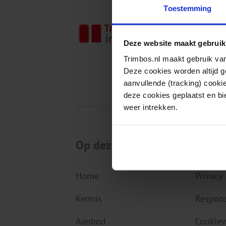
Toestemming
Het Tri
gezondh
Deze website maakt gebruik
kennis,
Trimbos.nl maakt gebruik van
die van
Deze cookies worden altijd 
aanvullende (tracking) cooki
deze cookies geplaatst en bi
weer intrekken.
Op deze website
Over 
Home
Privacy
Kennis
Respons
Aanbod
Cookiev