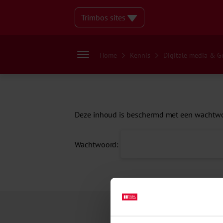
Trimbos sites
Home
Kennis
Digitale media & 
Deze inhoud is beschermd met een wachtwoo
Wachtwoord: