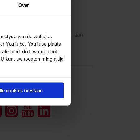
Over
nisinstituut voor mentale
eiden en implementeren onze
 werken en bij kunnen dragen aan
analyse van de website.
eer YouTube. YouTube plaatst
a akkoord klikt, worden ook
 U kunt uw toestemming altijd
g ons
lle cookies toestaan