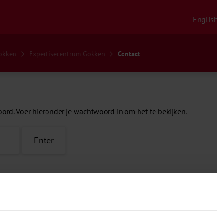
Englis
Gokken
Expertisecentrum Gokken
Contact
rd. Voer hieronder je wachtwoord in om het te bekijken.