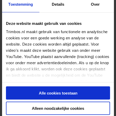
aan de uitdagingen
Toestemming
Details
Over
die wij in Nederland
op dat gebied
hebben. Juist nu is
Deze website maakt gebruik van cookies
een gedegen,
Trimbos.nl maakt gebruik van functionele en analytische
cookies voor een goede werking en analyse van de
onafhankelijke en
website. Deze cookies worden altijd geplaatst. Voor
wetenschappelijke
video's maakt deze website gebruik van onder meer
benadering
YouTube. YouTube plaatst aanvullende (tracking) cookies
belangrijker dan
voor onder meer advertentiedoeleinden. Als u op de knop
ik ga akkoord klikt, worden ook deze cookies geplaatst
ooit.”
en biedt de website u de mogelijkheid om de YouTube
video's te zien. U kunt uw toestemming altijd weer
Bert van der Hoek zal de komende maanden zijn
intrekken.
taken en verantwoordelijkheden overdragen. De
Alle cookies toestaan
Raad van Toezicht bedankt Bert van der Hoek voor
zijn toewijding en leiderschap gedurende zijn
Alleen noodzakelijke cookies
benoemingsperiode, waarin hij belangrijke stappen