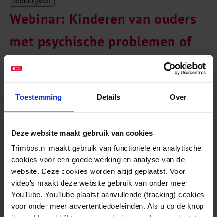
Inschrijven
Webinar: Kinderen van ouders
met psychische problemen of
verslaving – Feiten, signalen en
handvatten voor de praktijk
Toestemming
Details
Over
Datum:
25/09/2025
Tijd:
13:00 - 14:00
Deze website maakt gebruik van cookies
Locatie:
Online
Trimbos.nl maakt gebruik van functionele en analytische
Organisator:
Trimbos-instituut
cookies voor een goede werking en analyse van de
website. Deze cookies worden altijd geplaatst. Voor
Prijs:
Gratis
video's maakt deze website gebruik van onder meer
YouTube. YouTube plaatst aanvullende (tracking) cookies
Tijdens dit gratis webinar van het
Expertisecentrum
voor onder meer advertentiedoeleinden. Als u op de knop
Alcohol
krijg je een helder overzicht van de feiten