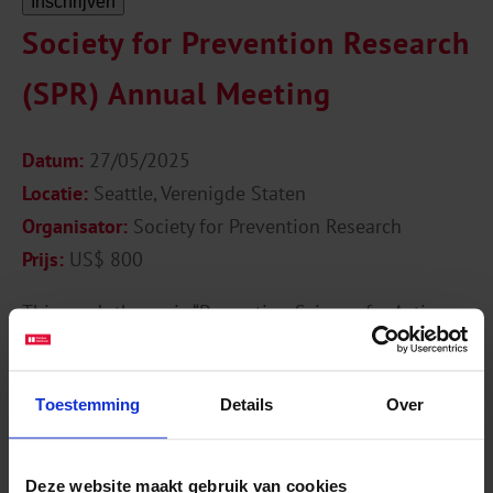
Inschrijven
Society for Prevention Research
(SPR) Annual Meeting
Datum:
27/05/2025
Locatie:
Seattle, Verenigde Staten
Organisator:
Society for Prevention Research
Prijs:
US$ 800
This year’s theme is “Prevention Science for Action:
Leveraging Data Science & Technology to Enhance
Research, Practice, & Policy”.
Toestemming
Details
Over
The Society for Prevention Research envisions a
wellness-oriented society in which evidenced-based
Deze website maakt gebruik van cookies