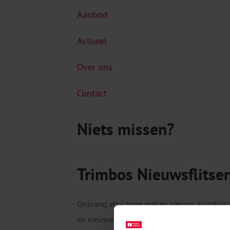
Aanbod
Actueel
Over ons
Contact
Niets missen?
Trimbos Nieuwsflitse
Ontvang elke twee weken nieuws, handige 
en nieuwe publicaties van het Trimbos-