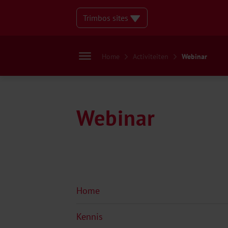
Trimbos sites
Home
Activiteiten
Webinar
Webinar
Home
Kennis