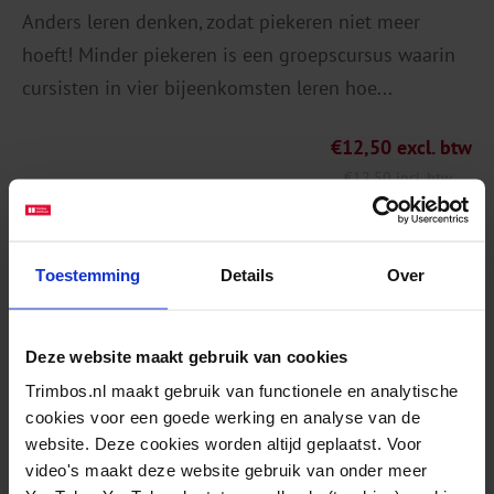
Anders leren denken, zodat piekeren niet meer
hoeft! Minder piekeren is een groepscursus waarin
cursisten in vier bijeenkomsten leren hoe...
€
12,50
excl. btw
€
12,50
incl. btw
Lees verder
Toestemming
Details
Over
Deze website maakt gebruik van cookies
Minder Piekeren – Handleiding
Handleiding voor cursusbegeleiders
Trimbos.nl maakt gebruik van functionele en analytische
cookies voor een goede werking en analyse van de
CURSUSMATERIAAL
website. Deze cookies worden altijd geplaatst. Voor
video's maakt deze website gebruik van onder meer
Anders leren denken, zodat piekeren niet meer