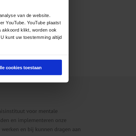
analyse van de website.
eer YouTube. YouTube plaatst
a akkoord klikt, worden ook
 U kunt uw toestemming altijd
lle cookies toestaan
nisinstituut voor mentale
eiden en implementeren onze
 werken en bij kunnen dragen aan