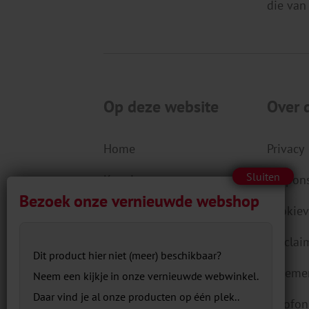
die van
Op deze website
Over 
Home
Privacy
Kennis
Respons
Aanbod
Cookiev
Actueel
Disclai
Dit product hier niet (meer) beschikbaar?
Over ons
Algeme
Neem een kijkje in onze vernieuwde webwinkel.
Daar vind je al onze producten op één plek..
Contact
Colofon