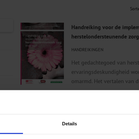
Handreiking voor de implem
herstelondersteunende zorg
HANDREIKINGEN
Het gedachtegoed van hers
ervaringsdeskundigheid wor
omarmd. Het vertalen van de
€
24,95
excl. btw
€
24,95
incl
Details