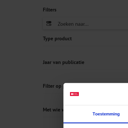
Filters
Type product
Jaar van publicatie
Filter op prijs
Met wie werkt u?
Toestemming