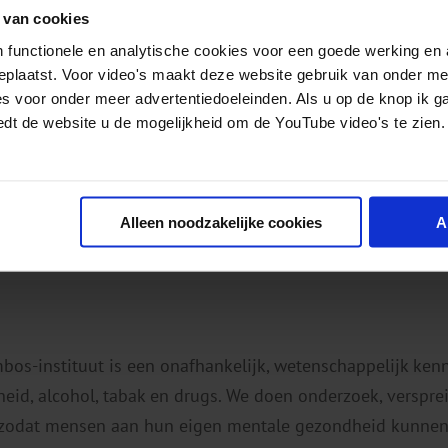
 van cookies
 functionele en analytische cookies voor een goede werking en 
geplaatst. Voor video's maakt deze website gebruik van onder m
es voor onder meer advertentiedoeleinden. Als u op de knop ik g
edt de website u de mogelijkheid om de YouTube video's te zien.
Alleen noodzakelijke cookies
A
mbos-instituut is een onafhankelijk, wetenschappelijk ken
eid, alcohol, tabak en drugs. We doen onderzoek, verspr
 zodat mensen aan hun eigen mentale gezondheid kunnen