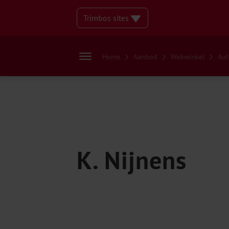
Trimbos sites
Home
Aanbod
Webwinkel
Aut
K. Nijnens