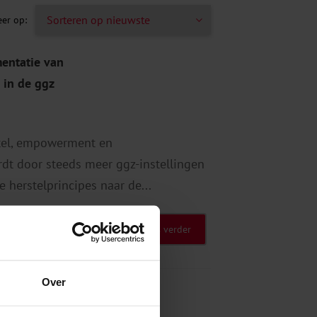
entatie van
 in de ggz
tel, empowerment en
dt door steeds meer ggz-instellingen
 herstelprincipes naar de...
Lees verder
. btw
Over