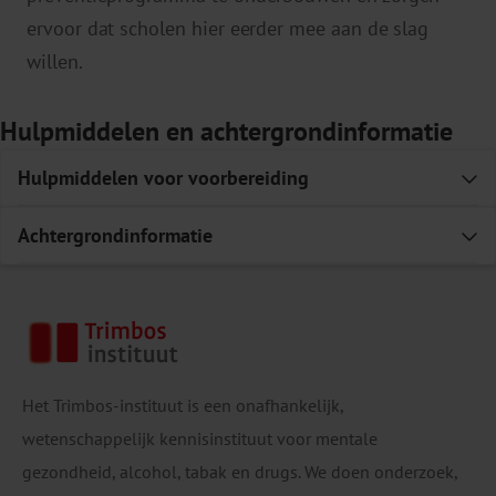
ervoor dat scholen hier eerder mee aan de slag
willen.
Hulpmiddelen en achtergrondinformatie
Hulpmiddelen voor voorbereiding
E
Achtergrondinformatie
E
Video Helder op School
Folder Helder op School en de 4 pijlers van
middelenpreventie
Folder Aanbod Helder op School
School-based
programmes to reduce and prevent substance
Het Trimbos-instituut is een onafhankelijk,
Factsheet Belang van preventie op school
use in different age groups: What works for
wetenschappelijk kennisinstituut voor mentale
Rapport Richtlijnen verslavingspreventie in het
whom?
gezondheid, alcohol, tabak en drugs. We doen onderzoek,
onderwijs