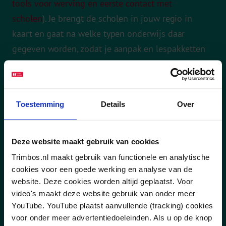
tools voor werving en eerste contact met
scholen
). Je brengt de scholen in jouw regio in
kaart en gaat na welke typen onderwijs daar
gegeven worden, zodat je aanpak en lespakketten
daarop af kunt stemmen. Je kunt ook in de
implementatiemonitor opzoeken welke scholen in
de buurt al met Helder op School werken.
Toestemming
Details
Over
"Ik ben me ervan bewust dat er veel van
scholen gevraagd wordt. Toch levert het
Deze website maakt gebruik van cookies
inzetten van Helder op School op lange
Trimbos.nl maakt gebruik van functionele en analytische
termijn veel op, zeker met een integrale
cookies voor een goede werking en analyse van de
aanpak. Leerlingen zitten beter in hun vel,
website. Deze cookies worden altijd geplaatst. Voor
video's maakt deze website gebruik van onder meer
presteren beter op school en zijn mentaal
YouTube. YouTube plaatst aanvullende (tracking) cookies
weerbaarder." - Preventiedeskundige
voor onder meer advertentiedoeleinden. Als u op de knop