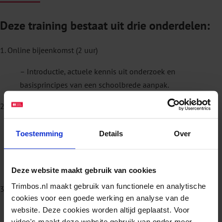
Deze training bestaat uit drie onderdelen:
1. Online bijeenkomst (2 uur)
– Introductie, actuele kennis uit onderzoek en
basisprincipes van een schoolbrede aanpak.
2. Fysieke bijeenkomst, incl. lunch (1 dag)
– Trimbos-instituut, Da Costakade 45 in Utrecht.
Toestemming
Details
Over
– Verdieping in vaardigheden en thema’s zoals
welbevinden van het schoolteam, groepsdynamiek en het
versterken van sociaal-emotionele vaardigheden.
Deze website maakt gebruik van cookies
Trimbos.nl maakt gebruik van functionele en analytische
3. Online terugkomsessie (1,5 uur)
cookies voor een goede werking en analyse van de
website. Deze cookies worden altijd geplaatst. Voor
– Uitwisseling over ervaringen, vragen en ontwikkelingen
video's maakt deze website gebruik van onder meer