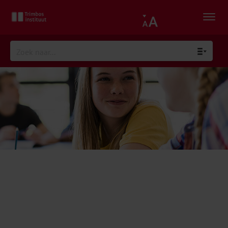
Versterken van welbevinden op
school – voor
onderwijsprofessionals