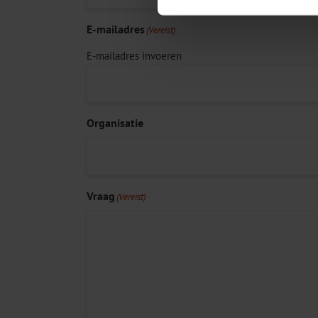
E-mailadres
(Vereist)
E-mailadres invoeren
Organisatie
Vraag
(Vereist)