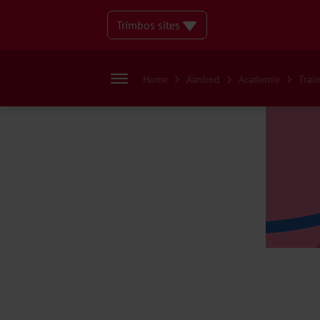
Trimbos sites
Home
Aanbod
Academie
Trai
Docentenomge