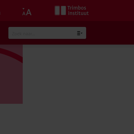
h
der op School