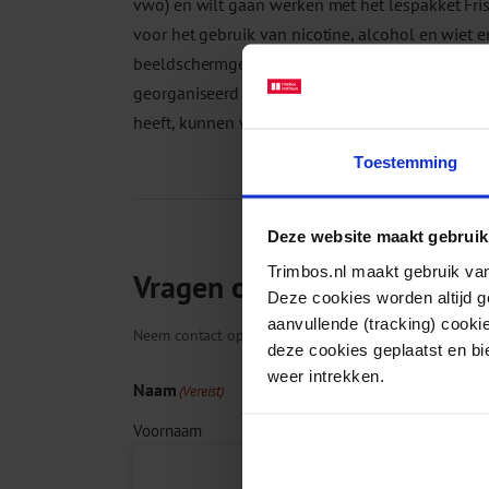
vwo) en wilt gaan werken met het lespakket Fri
voor het gebruik van nicotine, alcohol en wiet e
beeldschermgebruik. U heeft voor het lespakket 
georganiseerd door de lokale GGD of Instelling 
heeft, kunnen wij geen toegang verlenen tot de
Toestemming
Deze website maakt gebruik
Trimbos.nl maakt gebruik van
Vragen over deze training?
Deze cookies worden altijd 
aanvullende (tracking) cooki
Neem contact op met de academie.
deze cookies geplaatst en bi
weer intrekken.
Naam
(Vereist)
Voornaam