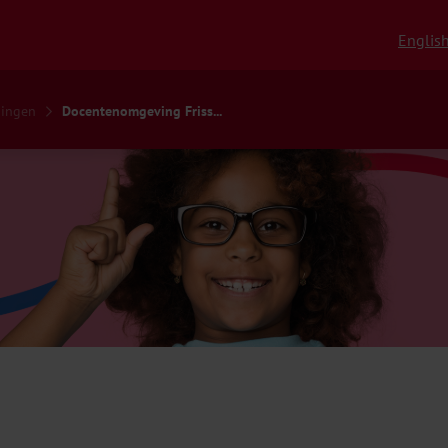
Englis
ningen
Docentenomgeving Friss...
ving Frisse Start – Hel