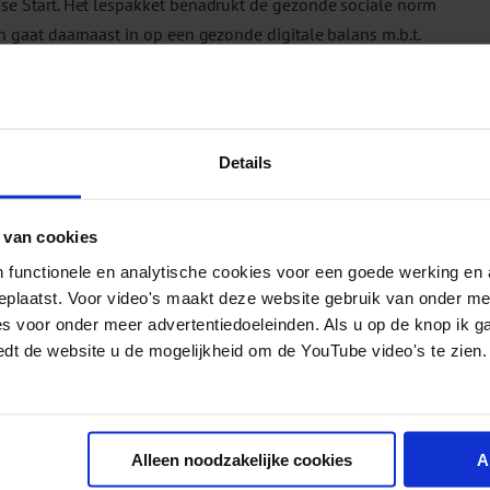
sse Start. Het lespakket benadrukt de gezonde sociale norm
n gaat daarnaast in op een gezonde digitale balans m.b.t.
Frisse Start een verplichte docententraining gevolgd,
voor Verslavingszorg. Wanneer u deze training niet gevolgd
 docentenomgeving Frisse Start.
Details
 van cookies
 functionele en analytische cookies voor een goede werking en 
geplaatst. Voor video's maakt deze website gebruik van onder m
es voor onder meer advertentiedoeleinden. Als u op de knop ik g
edt de website u de mogelijkheid om de YouTube video's te zien.
Achternaam
Alleen noodzakelijke cookies
A