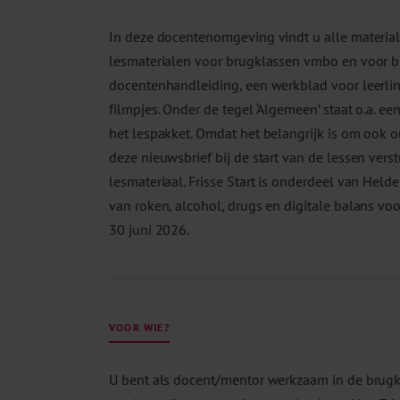
In deze docentenomgeving vindt u alle materialen
lesmaterialen voor brugklassen vmbo en voor b
docentenhandleiding, een werkblad voor leerlin
filmpjes. Onder de tegel ‘Algemeen’ staat o.a. 
het lespakket. Omdat het belangrijk is om ook 
deze nieuwsbrief bij de start van de lessen vers
lesmateriaal. Frisse Start is onderdeel van Hel
van roken, alcohol, drugs en digitale balans vo
30 juni 2026.
VOOR WIE?
U bent als docent/mentor werkzaam in de brugkl