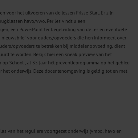
 voor het uitvoeren van de lessen Frisse Start. Er zijn
rugklassen havo/vwo. Per les vindt u een
gen, een PowerPoint ter begeleiding van de les en eventuele
een nieuwsbrief voor ouders/opvoeders die hen informeert over
ouders/opvoeders te betrekken bij middelenopvoeding, dient
tuurd te worden. Bekijk hier een sneak preview van het
der op School , al 35 jaar hét preventieprogramma op het gebied
or het onderwijs. Deze docentenomgeving is geldig tot en met
as van het reguliere voortgezet onderwijs (vmbo, havo en