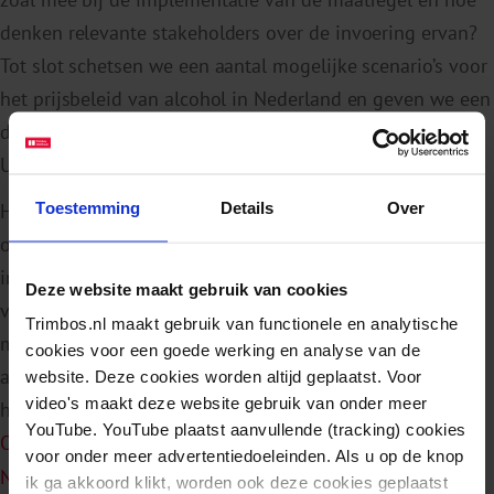
denken relevante stakeholders over de invoering ervan?
Tot slot schetsen we een aantal mogelijke scenario’s voor
het prijsbeleid van alcohol in Nederland en geven we een
doorberekening van kosten en effecten van Minimum
Unit Pricing voor de Nederlandse situatie.
Toestemming
Details
Over
Het Trimbos-instituut doet samen met het RIVM
onderzoek naar de effectiviteit, economische effecten en
implementatie van Minimum Unit Pricing. De resultaten
Deze website maakt gebruik van cookies
van literatuuronderzoek zijn aangevuld met interviews
Trimbos.nl maakt gebruik van functionele en analytische
met experts en een aantal werkbezoeken van het RIVM
cookies voor een goede werking en analyse van de
aan Schotland en Engeland. Dit alles werd vastgelegd in
website. Deze cookies worden altijd geplaatst. Voor
video's maakt deze website gebruik van onder meer
het rapport ‘
Minimum Unit Pricing voor alcohol -
YouTube. YouTube plaatst aanvullende (tracking) cookies
Onderzoek naar de haalbaarheid van invoering in
voor onder meer advertentiedoeleinden. Als u op de knop
Nederland
’. Dit rapport is de bron van deze tekst.
ik ga akkoord klikt, worden ook deze cookies geplaatst