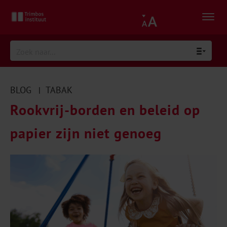
BLOG
TABAK
|
Rookvrij-borden en beleid op
papier zijn niet genoeg