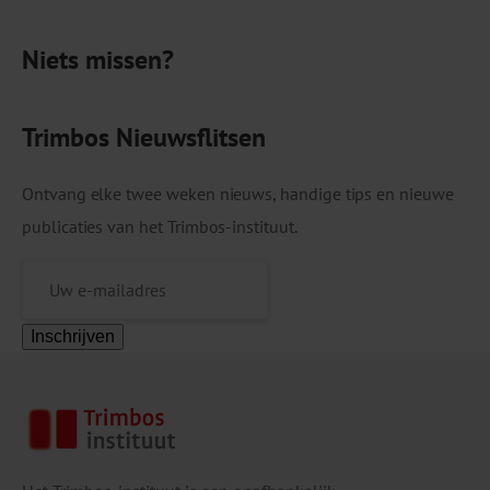
zorgprofessionals die roken bespreken, stoppen-
Niets missen?
met-rokenzorg toepassen en gaan staan voor een
rookvrije zorg. Geen ‘one […]
Trimbos Nieuwsflitsen
Ontvang elke twee weken nieuws, handige tips en nieuwe
publicaties van het Trimbos-instituut.
Inschrijven