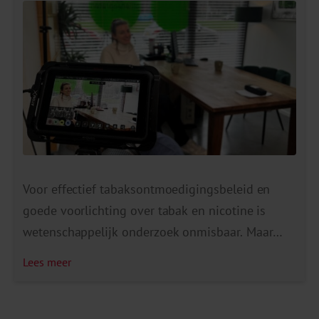
plannen van GGD’en voor een Rookvrije
Generatie. Nu kijk […]
Voor effectief tabaksontmoedigingsbeleid en
goede voorlichting over tabak en nicotine is
wetenschappelijk onderzoek onmisbaar. Maar
onderzoek alleen is niet genoeg. Deze kennis
Lees meer
vertalen we ook naar bruikbare adviezen en
hulpmiddelen voor professionals. Want de échte
verandering gebeurt in de praktijk: