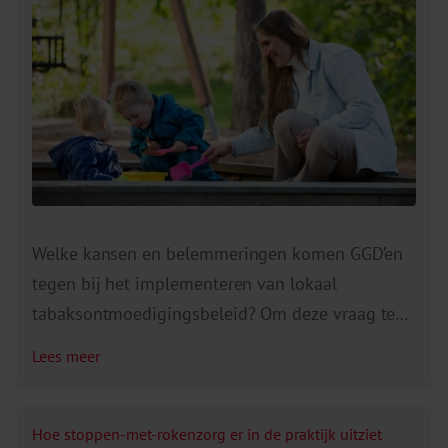
Welke kansen en belemmeringen komen GGD’en
tegen bij het implementeren van lokaal
tabaksontmoedigingsbeleid? Om deze vraag te
beantwoorden heb ik samen met collega’s 24
Lees meer
GGD-projectleiders gesproken over het
tabaksbeleid van hun GGD en van de gemeenten
in hun regio. Eerder schreef ik een blog over de
Hoe stoppen-met-rokenzorg er in de praktijk uitziet