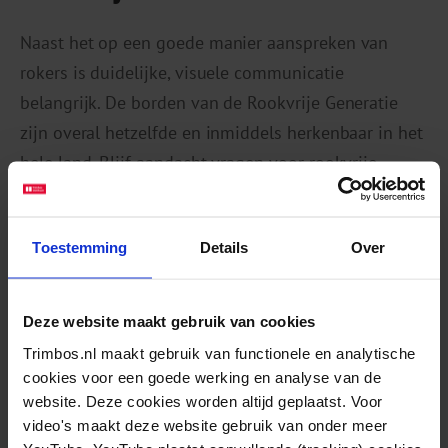
Naast het op een goede manier aanspreken van
rokers is duidelijke, visuele communicatie
belangrijk. De borden van de Rookvrije Generatie
zijn overal hetzelfde en inmiddels herkenbaar in het
hele land. Blijf aandacht vragen voor rookvrije
plekken, zodat nieuwe mensen, zoals bij sportclubs
of in parken, weten dat er een rookvrij beleid is. Dat
Toestemming
Details
Over
kan bijvoorbeeld met een jaarlijkse actie of een
campagne.
Deze website maakt gebruik van cookies
Regionale en lokale inspiratie
Trimbos.nl maakt gebruik van functionele en analytische
cookies voor een goede werking en analyse van de
Bekijk de actie
‘Hou ‘t leuk met je peuk’
van GGD
website. Deze cookies worden altijd geplaatst. Voor
video's maakt deze website gebruik van onder meer
Gooi en Vechtstreek. Zij hebben de actie gekoppeld