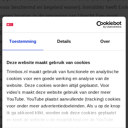
voor beschermd en begeleid wonen). Inmiddels heeft Enik
zeven locaties in de omgeving van Utrecht. Een groot
deel van ons onderzoek wordt bij Enik uitgevoerd.
Daarom werken betrokkenen bij Enik ook mee als
ervaringsonderzoekers op het project.
Toestemming
Details
Over
Dit collectief noemen we de POP groep (Peer
Onderzoekers Perspectief). Door ervaringskennis en
Deze website maakt gebruik van cookies
academische kennis bij elkaar te brengen kunnen we van
Trimbos.nl maakt gebruik van functionele en analytische
cookies voor een goede werking en analyse van de
elkaar leren en onderzoek doen dat recht doet aan de
website. Deze cookies worden altijd geplaatst. Voor
praktijk.
video's maakt deze website gebruik van onder meer
YouTube. YouTube plaatst aanvullende (tracking) cookies
In alle stappen van het onderzoek wordt samengewerkt
voor onder meer advertentiedoeleinden. Als u op de knop
(ontwerpen van studies, werven van deelnemers, data
ik ga akkoord klikt, worden ook deze cookies geplaatst
verzamelen, analyseren, en resultaten opschrijven en
en biedt de website u de mogelijkheid om de YouTube
verspreiden).
video's te zien. U kunt uw toestemming altijd weer