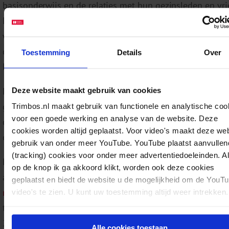
basisonderwijs en de relaties met hun gezinsleden en vri
Maar er wordt ook gewezen op aandachtsgebieden zoals 
welzijn van meisjes, de ervaren druk door schoolwerk en 
die sociale media en gamen speelt in de levens van deze
Toestemming
Details
Over
leerlingen.
Het is belangrijk om te volgen hoe het met de leerlingen 
Deze website maakt gebruik van cookies
groep 6 en 7 gaat. Omdat deze groep niet vaak wordt
Trimbos.nl maakt gebruik van functionele en analytische coo
voor een goede werking en analyse van de website. Deze
onderzocht, weten we momenteel nog niet hoe het welzij
cookies worden altijd geplaatst. Voor video's maakt deze we
ontwikkelt op jonge leeftijd.
gebruik van onder meer YouTube. YouTube plaatst aanvullen
(tracking) cookies voor onder meer advertentiedoeleinden. A
De resultaten van het onderzoek over leerlingen uit groe
op de knop ik ga akkoord klikt, worden ook deze cookies
alle leerjaren van het voortgezet onderwijs zijn te vinden
geplaatst en biedt de website u de mogelijkheid om de YouT
rapport ‘Jong na corona’.
In dit rapport worden de belangr
video's te zien. U kunt uw toestemming altijd weer intrekken.
trends in het welzijn van scholieren in de periode 2017-
2022 besproken.
Alle cookies toestaan