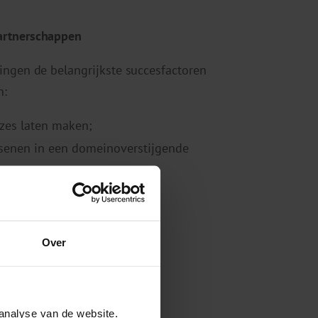
artnerschappen
ingen de belangrijkste succesfactoren
n:
zes laten maken;
senen in een domeinoverstijgende
Over
analyse van de website.