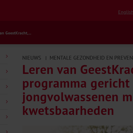
Englis
an GeestKracht,...
NIEUWS
MENTALE GEZONDHEID EN PREVEN
|
Leren van GeestKra
programma gericht
jongvolwassenen m
kwetsbaarheden