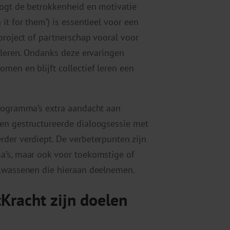
oogt de betrokkenheid en motivatie
it for them’) is essentieel voor een
project of partnerschap vooral voor
e leren. Ondanks deze ervaringen
men en blijft collectief leren een
programma’s extra aandacht aan
en gestructureerde dialoogsessie met
der verdiept. De verbeterpunten zijn
a’s, maar ook voor toekomstige of
olwassenen die hieraan deelnemen.
Kracht zijn doelen