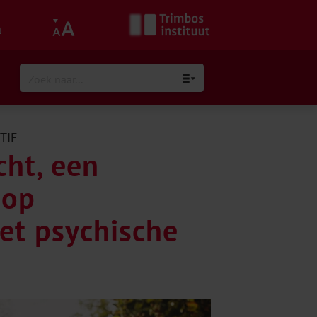
h
TIE
cht, een
 op
et psychische