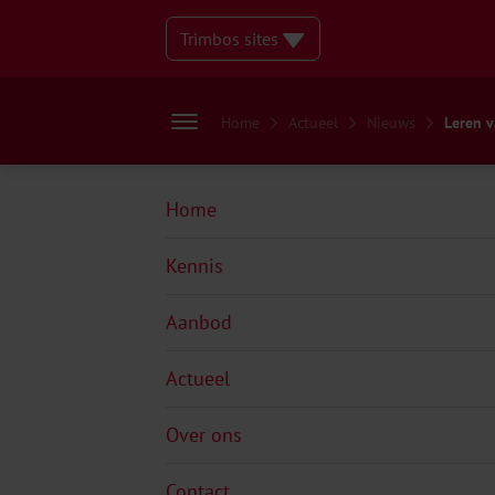
Trimbos sites
Home
Actueel
Nieuws
Leren v
Home
Kennis
Aanbod
Actueel
Over ons
Contact