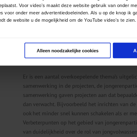
en de resultaten zichtbaar maken.
geplaatst. Voor video's maakt deze website gebruik van onder m
es voor onder meer advertentiedoeleinden. Als u op de knop ik g
De meeste knelpunten lagen bij de organisatie 
edt de website u de mogelijkheid om de YouTube video's te zien.
Maatschappelijke knelpunten waren onder andere 
aankomende bezuinigingen, de coronapandemie e
het werkveld.
Alleen noodzakelijke cookies
A
Overkoepelende verbeterpunten
Er is een aantal overkoepelende thema’s uitgelic
samenwerking in de projecten, de jongerenpartic
samenwerking gaven projecten aan dat bepaalde 
dan verwacht. Bijvoorbeeld het inrichten van 
ook het minder snel kunnen schakelen als er mee
Verbeterpunten op het gebied van jongerenparti
van duidelijkheid over de rol van jongvolwasse