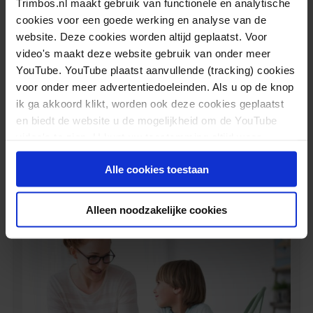
Trimbos.nl maakt gebruik van functionele en analytische
beoordeling door de erkenningscommissie lggz.
cookies voor een goede werking en analyse van de
website. Deze cookies worden altijd geplaatst. Voor
Houd de subsidiekalender van ZonMW in de gaten
video's maakt deze website gebruik van onder meer
voor de meest actuele informatie.
YouTube. YouTube plaatst aanvullende (tracking) cookies
voor onder meer advertentiedoeleinden. Als u op de knop
ik ga akkoord klikt, worden ook deze cookies geplaatst
en biedt de website u de mogelijkheid om de YouTube
Gerelateerde berichten
video's te zien. U kunt uw toestemming altijd weer
intrekken.
Alle cookies toestaan
Handreiking voor betere samenwerking tussen
volwassenen-ggz en jeugdhulp
Alleen noodzakelijke cookies