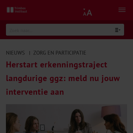
NIEUWS
ZORG EN PARTICIPATIE
|
Herstart erkenningstraject
langdurige ggz: meld nu jouw
interventie aan