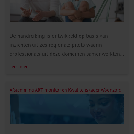
De handreiking is ontwikkeld op basis van
inzichten uit zes regionale pilots waarin
professionals uit deze domeinen samenwerkten
rondom gezinnen. Deze pilots laten zien dat zelfs
Lees meer
kleine stappen in samenwerking al veel
opleveren. Zo begrijpen ouders beter hoe
problemen samenhangen, wordt stress in
Afstemming ART-monitor en Kwaliteitskader Woonzorg
gezinnen verminderd en worden
opvoedvaardigheden versterkt. Ook worden
problemen eerder gesignaleerd, waardoor […]