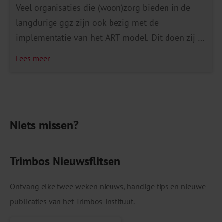
Veel organisaties die (woon)zorg bieden in de
langdurige ggz zijn ook bezig met de
implementatie van het ART model. Dit doen zij in
het kader van zorgverbetering. Daarnaast krijgen
Lees meer
zij te maken met het Kwaliteitskader Woonzorg
Langdurige ggz. Het bestuur van Stichting
HIC&ART schreef een brief over dit
kwaliteitskader en het ART model. Deze
Niets missen?
informatie […]
Trimbos Nieuwsflitsen
Ontvang elke twee weken nieuws, handige tips en nieuwe
publicaties van het Trimbos-instituut.