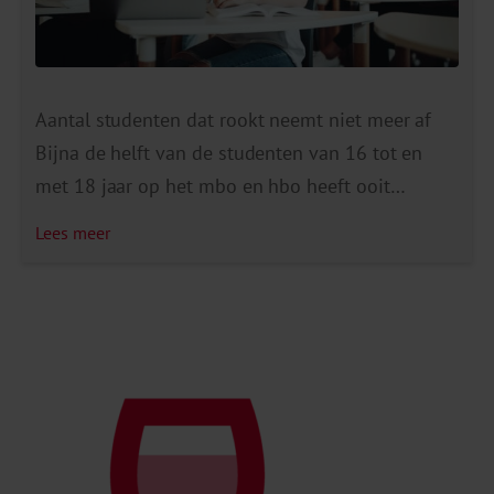
Aantal studenten dat rookt neemt niet meer af
Bijna de helft van de studenten van 16 tot en
met 18 jaar op het mbo en hbo heeft ooit
gerookt (47%), ruim een kwart (27%) heeft de
Lees meer
afgelopen maand gerookt en ruim één op de tien
(11%) rookt dagelijks. Deze percentages zijn
vrijwel gelijk aan de […]