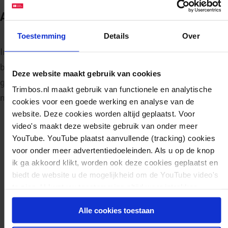
Alcoholgebruik en borstvoeding
Toestemming
Details
Over
Informeer de ouders over alcoholgebruik en
borstvoeding. Alcohol drinken tijdens de periode van het
Deze website maakt gebruik van cookies
geven van borstvoeding brengt namelijk risico’s met zich
Trimbos.nl maakt gebruik van functionele en analytische
mee.
cookies voor een goede werking en analyse van de
website. Deze cookies worden altijd geplaatst. Voor
Drinken van alcoholische dranken zoals bier, wijn of
video's maakt deze website gebruik van onder meer
sterke drank kan de melkproductie remmen.
YouTube. YouTube plaatst aanvullende (tracking) cookies
voor onder meer advertentiedoeleinden. Als u op de knop
Alcohol kan een negatieve invloed hebben op het
ik ga akkoord klikt, worden ook deze cookies geplaatst en
slaappatroon van het kind.
biedt de website u de mogelijkheid om de YouTube video's
Er zijn aanwijzingen dat alcohol in de moedermelk
te zien. U kunt uw toestemming altijd weer intrekken.
mogelijk een negatieve invloed heeft op de
Alle cookies toestaan
hersenontwikkeling van het kind.