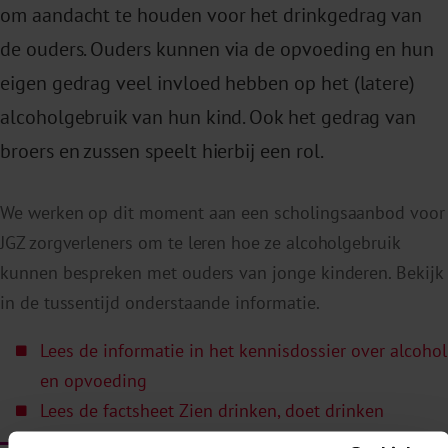
om aandacht te houden voor het drinkgedrag van
de ouders. Ouders kunnen via de opvoeding en hun
eigen gedrag veel invloed hebben op het (latere)
alcoholgebruik van hun kind. Ook het gedrag van
broers en zussen speelt hierbij een rol.
We werken op dit moment aan een scholingsaanbod voor
JGZ zorgverleners om te leren hoe ze alcoholgebruik
kunnen bespreken met ouders van jonge kinderen. Bekijk
in de tussentijd onderstaande informatie.
Lees de informatie in het kennisdossier over alcohol
en opvoeding
Lees de factsheet Zien drinken, doet drinken