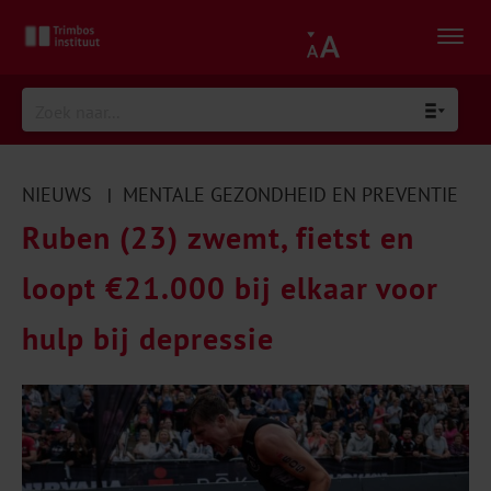
NIEUWS
MENTALE GEZONDHEID EN PREVENTIE
|
Ruben (23) zwemt, fietst en
loopt €21.000 bij elkaar voor
hulp bij depressie