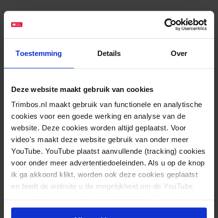
Over Grip op je Dip
Grip op je Dip is er voor 16 tot 25 jarigen die al een
Toestemming
Details
Over
tijd niet lekker in hun vel zitten, somber zijn en
negatieve gedachten hebben over zichzelf en de
wereld om zich heen. Om grip te krijgen op die
Deze website maakt gebruik van cookies
gevoelens, biedt Grip op je Dip nu een
online
Trimbos.nl maakt gebruik van functionele en analytische
cookies voor een goede werking en analyse van de
groepscursus
waar jongeren anoniem en
website. Deze cookies worden altijd geplaatst. Voor
kosteloos aan deel kunnen nemen. Daarnaast biedt
video's maakt deze website gebruik van onder meer
Grip Op Je Dip een
e-mailservice voor individuele
YouTube. YouTube plaatst aanvullende (tracking) cookies
begeleiding
en een website met informatie over
voor onder meer advertentiedoeleinden. Als u op de knop
ik ga akkoord klikt, worden ook deze cookies geplaatst
dips en depressie. Grip op je Dip is een gezamenlijk
en biedt de website u de mogelijkheid om de YouTube
aanbod van Youz, Indigo, Dimence en het Trimbos-
video's te zien. U kunt uw toestemming altijd weer
instituut. Daarnaast zijn Ypse en Mediant partner. De
intrekken.