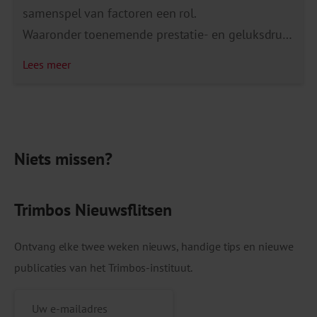
samenspel van factoren een rol.
Waaronder toenemende prestatie- en geluksdruk,
groeiende maatschappelijke onzekerheden, een
Lees meer
sterkere nadruk op het individu, risico’s vanuit de
online leefwereld en een toenemende
bewustwording rondom mentale
gezondheid. Vervolgmetingen moeten uitwijzen
Niets missen?
of de cijfers aanhoudend hoog blijven, verder
stijgen of mogelijk toch gaan dalen. Al langer
stijgende trends Bij meisjes en jonge
Trimbos Nieuwsflitsen
vrouwen was al vóór de coronacrisis sprake van
een aanhoudend stijgende trend in […]
Ontvang elke twee weken nieuws, handige tips en nieuwe
publicaties van het Trimbos-instituut.