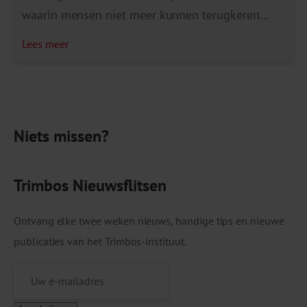
waarin mensen niet meer kunnen terugkeren
naar hun oude werk en op zoek moeten naar een
Lees meer
nieuwe baan bij een andere werkgever. Met
financiële steun van ZonMw willen we met de
samenwerkende partijen uiteindelijk toewerken
naar een aanpak voor re-integratie die […]
Niets missen?
Trimbos Nieuwsflitsen
Ontvang elke twee weken nieuws, handige tips en nieuwe
publicaties van het Trimbos-instituut.