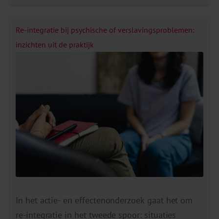
werkomgeving. Ook is er een gespreksformulier
in opgenomen met tips en voorbeeldvragen die
je kunt gebruiken in het gesprek met
Re-integratie bij psychische of verslavingsproblemen:
medewerkers. Ten slotte ontdek je met de
inzichten uit de praktijk
krachtenveldanalyse […]
In het actie- en effectenonderzoek gaat het om
re-integratie in het tweede spoor: situaties