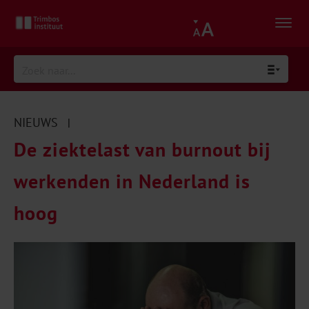
NIEUWS
|
De ziektelast van burnout bij
werkenden in Nederland is
hoog