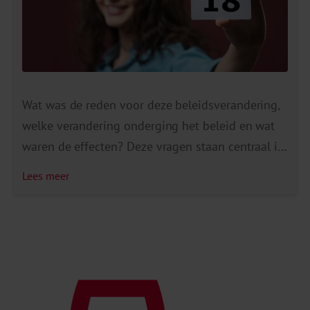
Wat was de reden voor deze beleidsverandering,
welke verandering onderging het beleid en wat
waren de effecten? Deze vragen staan centraal in
een nieuwe publicatie van het Expertisecentrum
Lees meer
Alcohol van het Trimbos-instituut. Deze
publicatie beschrijft vier perioden in het
alcoholbeleid. Op basis van scholierenonderzoek
wordt de impact van het beleid op het
alcoholgebruik van jongeren […]