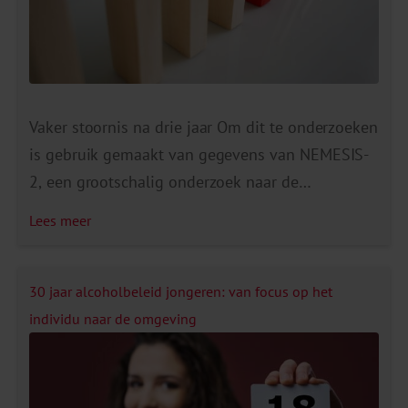
Vaker stoornis na drie jaar Om dit te onderzoeken
is gebruik gemaakt van gegevens van NEMESIS-
2, een grootschalig onderzoek naar de
psychische gezondheid van de Nederlandse
Lees meer
volwassen bevolking. Uit deze studie blijkt dat
mensen met een alcoholstoornis drie jaar later
vaker een angststoornis ontwikkelen dan mensen
30 jaar alcoholbeleid jongeren: van focus op het
zonder alcoholstoornis. Ook wanneer rekening
individu naar de omgeving
wordt gehouden met de […]