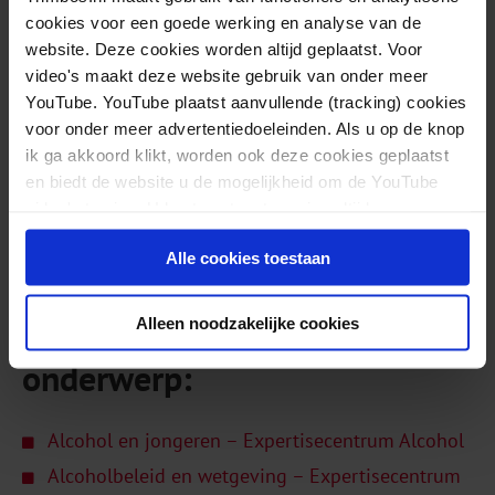
tot nieuwe maatregelen voor de online verkoop van
cookies voor een goede werking en analyse van de
alcohol.
website. Deze cookies worden altijd geplaatst. Voor
video's maakt deze website gebruik van onder meer
Kort na de kamerbrief werd bekend dat de
YouTube. YouTube plaatst aanvullende (tracking) cookies
ministerraad heeft ingestemd met het invoeren van
voor onder meer advertentiedoeleinden. Als u op de knop
ik ga akkoord klikt, worden ook deze cookies geplaatst
een boete als bezorgdiensten alcohol afleveren aan
en biedt de website u de mogelijkheid om de YouTube
minderjarigen.
video's te zien. U kunt uw toestemming altijd weer
intrekken.
Tielen J.Z.C.M. (2025). Verzamelbrief rook-, vape- en
Alle cookies toestaan
alcoholbeleid.
Alleen noodzakelijke cookies
Meer lezen over dit
onderwerp:
Alcohol en jongeren – Expertisecentrum Alcohol
Alcoholbeleid en wetgeving – Expertisecentrum