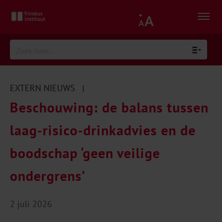
EXTERN NIEUWS
|
Beschouwing: de balans tussen
laag-risico-drinkadvies en de
boodschap ‘geen veilige
ondergrens’
2 juli 2026