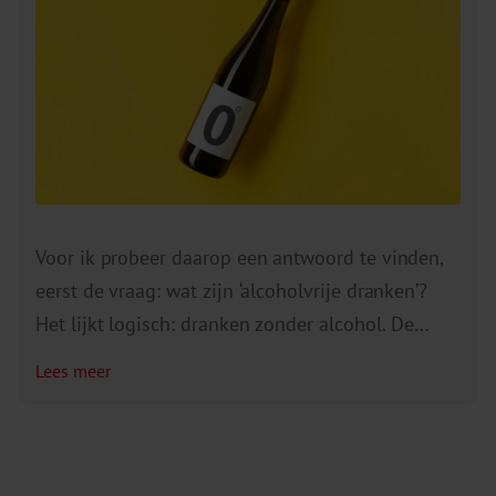
Voor ik probeer daarop een antwoord te vinden,
eerst de vraag: wat zijn ‘alcoholvrije dranken’?
Het lijkt logisch: dranken zonder alcohol. De
werkelijkheid is ingewikkelder. Zo bestaat er
Lees meer
geen wettelijke definitie voor de term
‘alcoholvrij’, maar wel voor de term ’alcoholvrij
bier’. De Nederlandse Warenwet heeft vastgelegd
dat ’alcoholvrij bier’ alleen mag worden gebruikt