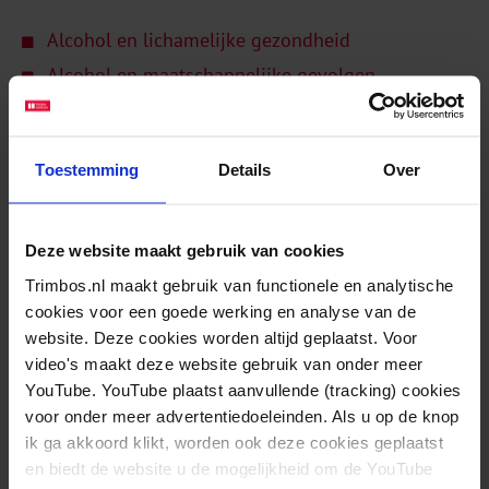
Alcohol en lichamelijke gezondheid
Alcohol en maatschappelijke gevolgen
Communiceren over alcohol
Toestemming
Details
Over
Gerelateerde berichten
Deze website maakt gebruik van cookies
Trimbos.nl maakt gebruik van functionele en analytische
Meerderheid volwassenen vóór verbod op
cookies voor een goede werking en analyse van de
alcoholreclame en tegen blurring met alcohol
website. Deze cookies worden altijd geplaatst. Voor
video's maakt deze website gebruik van onder meer
YouTube. YouTube plaatst aanvullende (tracking) cookies
voor onder meer advertentiedoeleinden. Als u op de knop
ik ga akkoord klikt, worden ook deze cookies geplaatst
en biedt de website u de mogelijkheid om de YouTube