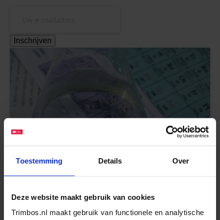
Inschrijven
Situatie vóór stofgroepenverbod: Designerdrugs
gemakkelijk verkrijgbaar en vooral 3-MMC-
Toestemming
Details
Over
gebruik
Lees meer
Deze website maakt gebruik van cookies
Trimbos.nl maakt gebruik van functionele en analytische