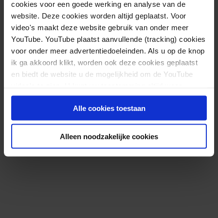
cookies voor een goede werking en analyse van de
website. Deze cookies worden altijd geplaatst. Voor
video's maakt deze website gebruik van onder meer
YouTube. YouTube plaatst aanvullende (tracking) cookies
voor onder meer advertentiedoeleinden. Als u op de knop
ik ga akkoord klikt, worden ook deze cookies geplaatst
en biedt de website u de mogelijkheid om de YouTube
video's te zien. U kunt uw toestemming altijd weer
Gevaarlijke pillen online te bestellen: wat is er
intrekken.
Alle cookies toestaan
aan de hand?
Lees meer
Alleen noodzakelijke cookies