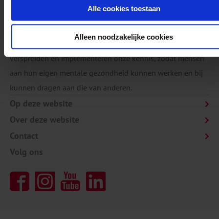
Alle cookies toestaan
Het Trimbos-instituut is een onafhankelijk,
wetenschappelijk kennisinstituut voor mentale
Alleen noodzakelijke cookies
gezondheid, alcohol, tabak en drugs. We doen onderzoek,
verspreiden en implementeren onze kennis, zodat mensen
aan hun eigen mentale gezondheid kunnen werken en bij
kunnen dragen aan die van anderen.
Op deze website
Over deze website
Contact
Volg ons