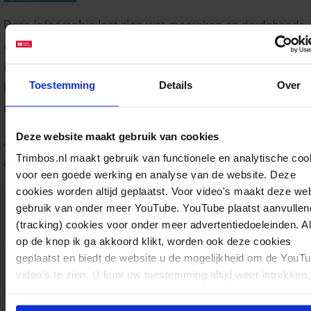
Deze infographic laat zien wat meeroken en derdehands r
en wat de risico’s hiervan zijn voor kinderen. Ook maakt 
infographic inzichtelijk hoeveel ouders in Nederland rok
Toestemming
Details
Over
hoe vaak mensen terugvallen na de zwangerschap. Bekijk
daarnaast wat jij als zorgprofessional kan doen.
Deze website maakt gebruik van cookies
Zie ook de
infographic Rookvrij zwanger worden
en
infograph
Trimbos.nl maakt gebruik van functionele en analytische coo
Rookvrij zwanger
.
voor een goede werking en analyse van de website. Deze
cookies worden altijd geplaatst. Voor video's maakt deze we
Download:
Infographic Rookvrij opgroeien
gebruik van onder meer YouTube. YouTube plaatst aanvullen
(tracking) cookies voor onder meer advertentiedoeleinden. A
TRI-62-088
Infographics
Tabak
06-10-2025
pdf
3 pagina's
op de knop ik ga akkoord klikt, worden ook deze cookies
geplaatst en biedt de website u de mogelijkheid om de YouT
video's te zien. U kunt uw toestemming altijd weer intrekken.