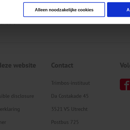
eid, alcohol, tabak en drugs. We doen onderzoek, verspr
Alleen noodzakelijke cookies
A
 zodat mensen aan hun eigen mentale gezondheid kunnen
 anderen.
deze website
Contact
Vol
Trimbos-instituut
ible disclosure
Da Costakade 45
erklaring
3521 VS Utrecht
mer
Postbus 725