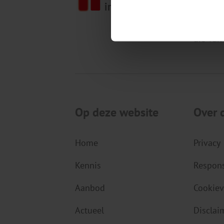
gezondh
kennis,
die van
Op deze website
Over 
Home
Privacy
Kennis
Respons
Aanbod
Cookiev
Actueel
Disclai