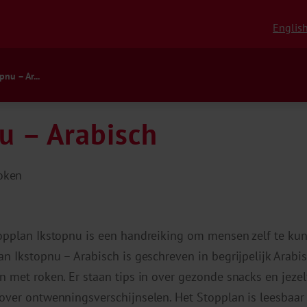
Englis
nu – Ar...
u – Arabisch
oken
opplan Ikstopnu is een handreiking om mensen zelf te ku
an Ikstopnu – Arabisch is geschreven in begrijpelijk Arabi
n met roken. Er staan tips in over gezonde snacks en jez
over ontwenningsverschijnselen. Het Stopplan is leesbaar