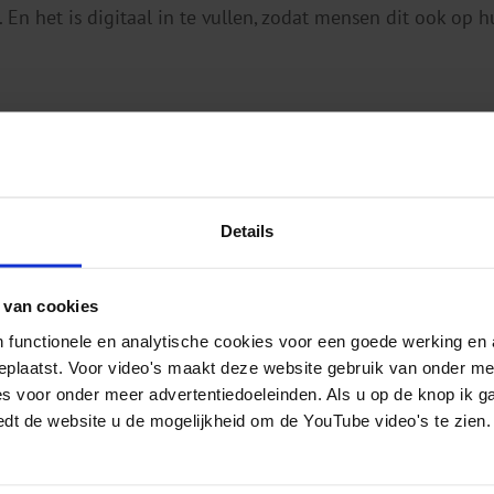
. En het is digitaal in te vullen, zodat mensen dit ook op
Details
h
 van cookies
2025
pdf
24 pagina's
 functionele en analytische cookies voor een goede werking en 
geplaatst. Voor video's maakt deze website gebruik van onder m
es voor onder meer advertentiedoeleinden. Als u op de knop ik g
edt de website u de mogelijkheid om de YouTube video's te zien.
mbos-instituut is een onafhankelijk, wetenschappelijk ken