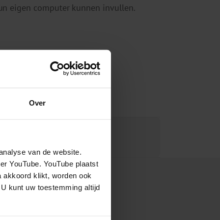
 hun eigen computer kunnen invullen.
Over
analyse van de website.
eer YouTube. YouTube plaatst
a akkoord klikt, worden ook
 U kunt uw toestemming altijd
nisinstituut voor mentale