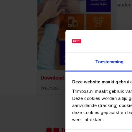
vinden
Toestemming
Download:
Stopplan Ikstopnu – Arabisc
Deze website maakt gebruik
PFG79065
Folders en brochures
Tabak
06-10-
Trimbos.nl maakt gebruik van
Deze cookies worden altijd 
aanvullende (tracking) cooki
deze cookies geplaatst en bi
weer intrekken.
Het Tri