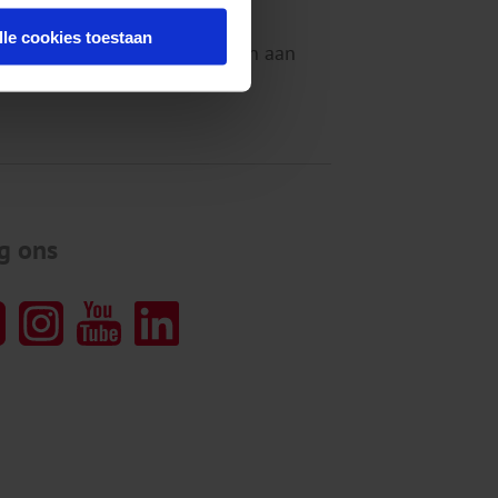
eiden en implementeren onze
lle cookies toestaan
 werken en bij kunnen dragen aan
g ons