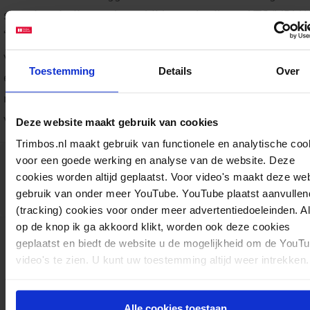
situaties uit die voorkomt bij het gebruik van XTC (MDMA)
‘hyponatriëmie. Ook wel bekend als watervergiftiging of 
verstoorde zoutbalans. In deze factsheet wordt uitgelegd
Toestemming
Details
Over
een watervergiftiging kan ontstaan en wat voor maatreg
men kan nemen om het te voorkomen. De factsheet is b
voor professionals in het uitgaanscircuit.
Deze website maakt gebruik van cookies
Trimbos.nl maakt gebruik van functionele en analytische coo
Download:
Watervergiftiging door gebruik van xtc
voor een goede werking en analyse van de website. Deze
cookies worden altijd geplaatst. Voor video's maakt deze we
AF1389
Factsheets
Drugs
06-10-2025
pdf
gebruik van onder meer YouTube. YouTube plaatst aanvullen
M. van Goor, N. Vogels
8 pagina's
(tracking) cookies voor onder meer advertentiedoeleinden. A
op de knop ik ga akkoord klikt, worden ook deze cookies
geplaatst en biedt de website u de mogelijkheid om de YouT
video's te zien. U kunt uw toestemming altijd weer intrekken.
Het Trimbos-instituut is een onafhankelijk,
Alle cookies toestaan