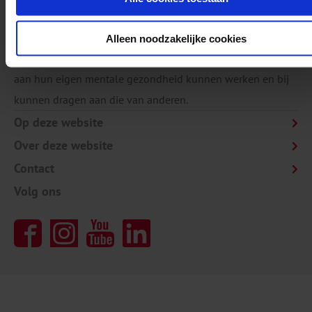
wetenschappelijk kennisinstituut voor mentale
gezondheid, alcohol, tabak en drugs. We doen onderzoek,
Alleen noodzakelijke cookies
verspreiden en implementeren onze kennis, zodat mensen
aan hun eigen mentale gezondheid kunnen werken en bij
kunnen dragen aan die van anderen.
Op deze website
Over deze website
Contact
Volg ons