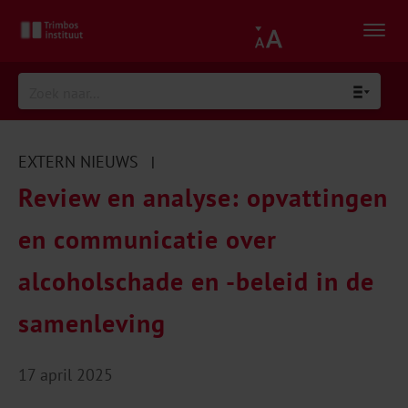
EXTERN NIEUWS
|
Review en analyse: opvattingen
en communicatie over
alcoholschade en -beleid in de
samenleving
17 april 2025