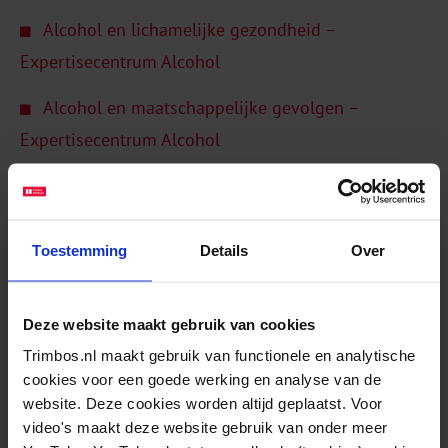
Alcohol en lichamelijke gezondheid –
Expertisecentrum Alcohol
Alcohol en maatschappelijke gevolgen –
Expertisecentrum Alcohol
Alcoholbeleid en wetgeving – Expertisecentrum
Alcohol
Infographic: Steun onder volwassenen voor
Toestemming
Details
Over
beleidsmaatregelen om alcoholgebruik te
verminderen – Trimbos-instituut
Deze website maakt gebruik van cookies
Trimbos.nl maakt gebruik van functionele en analytische
cookies voor een goede werking en analyse van de
Gerelateerde berichten
website. Deze cookies worden altijd geplaatst. Voor
video's maakt deze website gebruik van onder meer