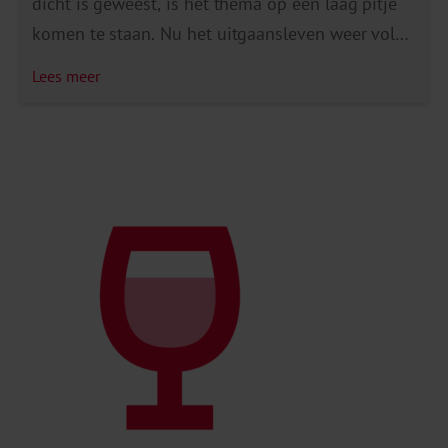
dicht is geweest, is het thema op een laag pitje
komen te staan. Nu het uitgaansleven weer volop
losgebarsten is en er nog altijd sprake is van
Lees meer
knaldrang, is het goed om als gemeenten de
toezicht en handhaving weer op te pakken. We
gaan in op de toezicht […]