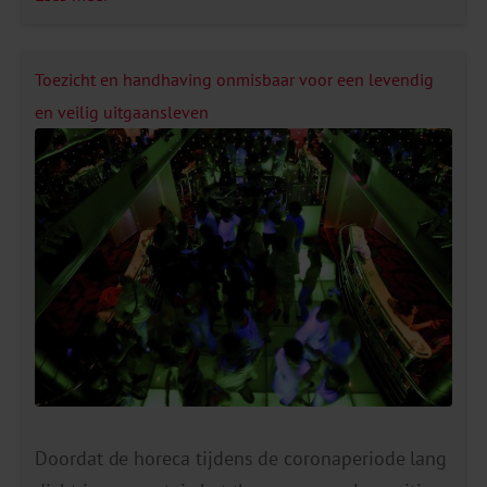
hierbij aan naasten, collega’s, omstanders,
hulpverleners en leerkrachten. Naast veel
persoonlijk leed heeft suïcidaal gedrag ook grote
Toezicht en handhaving onmisbaar voor een levendig
gevolgen voor de volksgezondheid in Nederland.
en veilig uitgaansleven
Alcoholgebruik één van […]
Doordat de horeca tijdens de coronaperiode lang