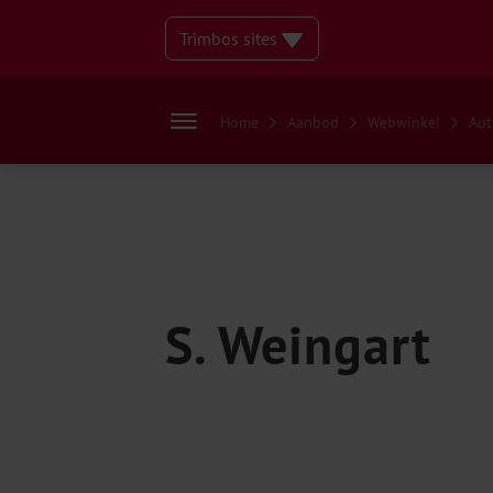
Trimbos sites
Home
Aanbod
Webwinkel
Aut
S. Weingart