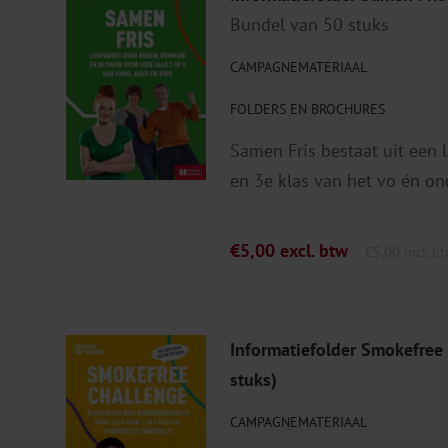
Bundel van 50 stuks
CAMPAGNEMATERIAAL
FOLDERS EN BROCHURES
Samen Fris bestaat uit een l
en 3e klas van het vo én on
€
5,00
excl. btw
€
5,00
incl. b
Informatiefolder Smokefree
stuks)
CAMPAGNEMATERIAAL