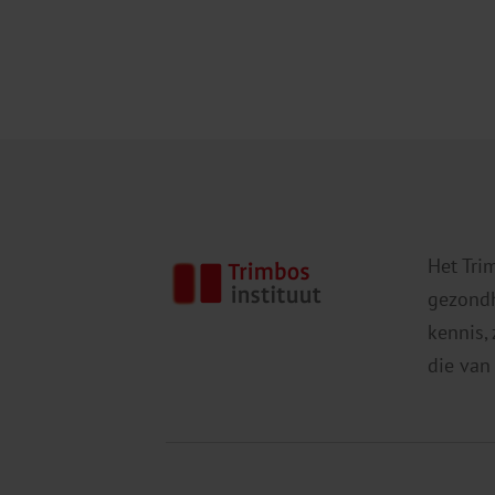
Het Tri
gezondh
kennis,
die van