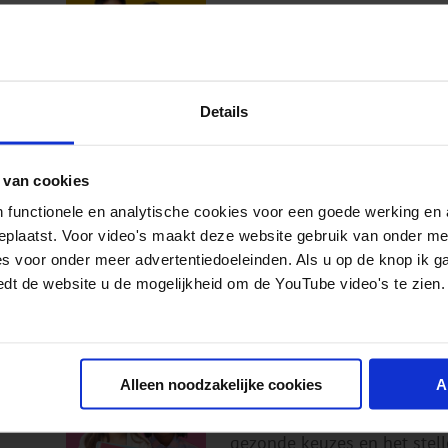
FOLDERS EN BROCHURES
Smokefree Challenge is een 
maanden waarbij leerlingen 
Details
(beginnen met) roken....
 van cookies
€
5,00
excl. btw
€
5,00
incl. b
 functionele en analytische cookies voor een goede werking en 
geplaatst. Voor video's maakt deze website gebruik van onder m
es voor onder meer advertentiedoeleinden. Als u op de knop ik g
edt de website u de mogelijkheid om de YouTube video's te zien.
Informatiefolder Frisse Star
CAMPAGNEMATERIAAL
FOLDERS EN BROCHURES
Alleen noodzakelijke cookies
A
Het lespakket Frisse Start i
gezonde keuzes en het stell