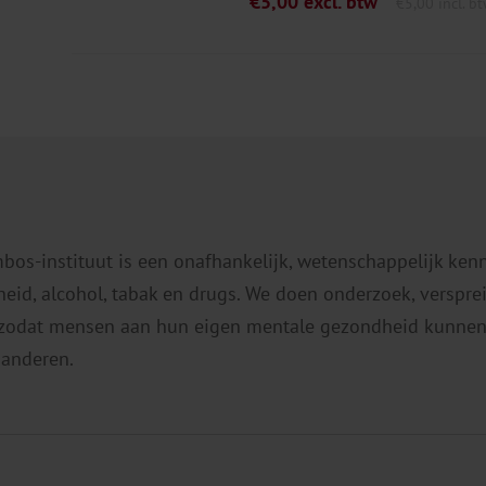
€
5,00
excl. btw
€
5,00
incl. b
mbos-instituut is een onafhankelijk, wetenschappelijk ken
eid, alcohol, tabak en drugs. We doen onderzoek, verspr
 zodat mensen aan hun eigen mentale gezondheid kunnen
 anderen.