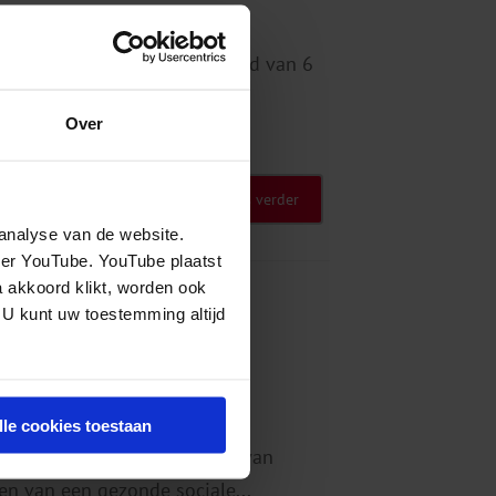
klassikale niet-rokenwedstrijd van 6
beloven een half jaar niet te
Over
Lees verder
tw
analyse van de website.
eer YouTube. YouTube plaatst
a akkoord klikt, worden ook
 U kunt uw toestemming altijd
t
lle cookies toestaan
s gericht op het leren maken van
en van een gezonde sociale...